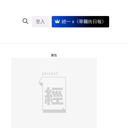
登入
經一 x《華爾街日報》
廣告