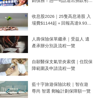
銷債務！憑一句話道出捐款初
衷：加州26萬人接獲免債通知、
一度被誤當詐騙手段
收息股2026｜25隻高息港股 入
場費$1144起＋回報高達9.93
厘！持續更新
人壽保險保單繼承｜受益人 遺
產承辦分別及流程一覽
自願醫保支氣管炎索償｜住院保
障範圍及申請流程一覽
藍十字旅遊保險比較｜智在遊
尊尚 智選 郵輪計劃保障額一覽