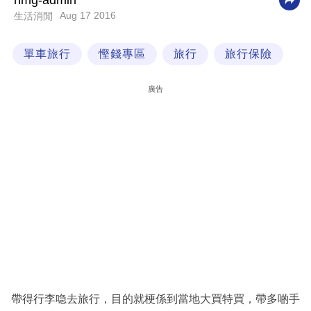
nmg-admin
Aug 17 2016
生活消閒
科
技
單車旅行
慳錢專區
旅行
旅行保險
職
場
廣告
生
活
時
事
專
欄
訂
閱
專
帶得行李喼去旅行，目的就梗係到當地大買特買，帶多啲手
區