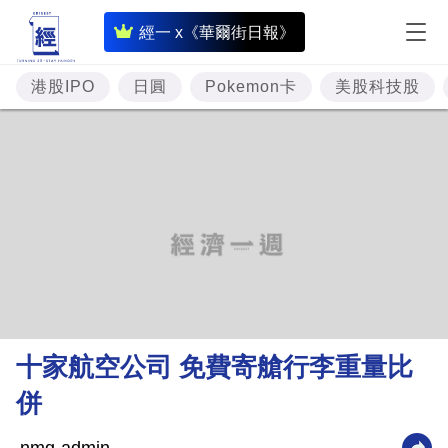
即
經一 x《華爾街日報》
時
財
港股IPO
日圓
Pokemon卡
美股科技股
經
專
題
投
資
樓
市
理
十家航空公司 免費寄艙行李重量比
財
併
商
業