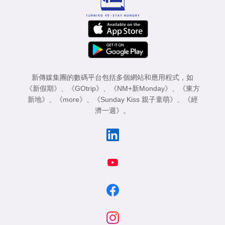
新傳媒集團的數碼平台包括多個網站和應用程式，如
《新假期》
、
《GOtrip》
、
《NM+新Monday》
、
《東方
新地》
、
《more》
、
《Sunday Kiss 親子童萌》
、
《經
濟一週》
。