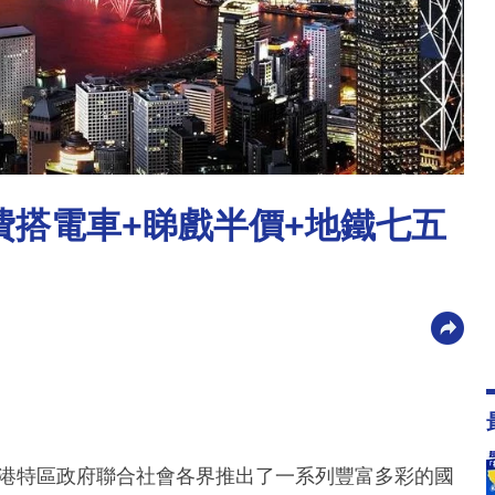
免費搭電車+睇戲半價+地鐵七五
港特區政府聯合社會各界推出了一系列豐富多彩的國