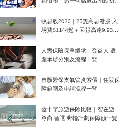
銷債務！憑一句話道出捐款初
衷：加州26萬人接獲免債通知、
一度被誤當詐騙手段
收息股2026｜25隻高息港股 入
場費$1144起＋回報高達9.93
厘！持續更新
人壽保險保單繼承｜受益人 遺
產承辦分別及流程一覽
自願醫保支氣管炎索償｜住院保
障範圍及申請流程一覽
藍十字旅遊保險比較｜智在遊
尊尚 智選 郵輪計劃保障額一覽