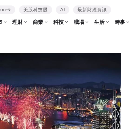
mon卡
美股科技股
AI
最新財經資訊
市
理財
商業
科技
職場
生活
時事