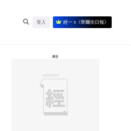
登入
經一 x《華爾街日報》
廣告