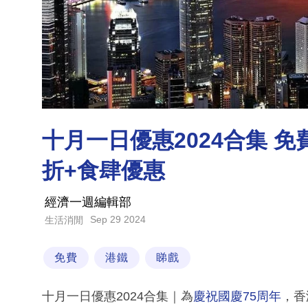
十月一日優惠2024合集 
折+食肆優惠
經濟一週編輯部
Sep 29 2024
生活消閒
免費
港鐵
睇戲
十月一日優惠2024合集｜為
慶祝國慶75周年
，香