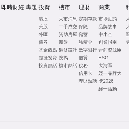
即時財經
專題
投資
樓市
理財
商業
港股
大市消息
定期存款
市場動態
美股
二手成交
保險
品牌故事
外匯
資助房屋
儲蓄
中小企
債券
新盤
強積金
創業指南
基金觀點
裝修設計
數字銀行
營商資源庫
虛擬投資
按揭
借貸
ESG
投資熱話
樓市熱話
稅務
大灣區
信用卡
經一品牌大
理財熱話
獎2026
經一活動