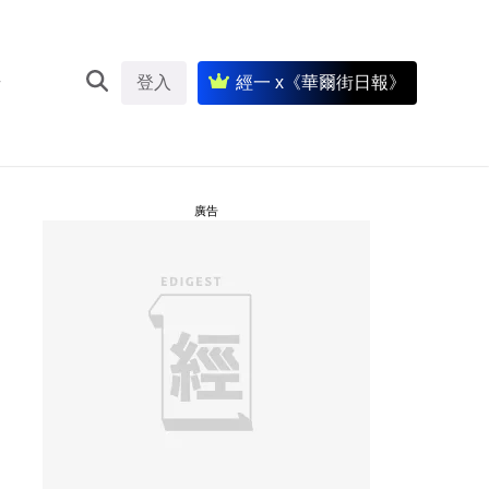
登入
經一 x《華爾街日報》
廣告