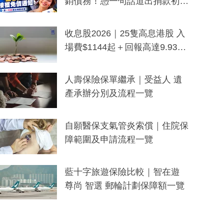
銷債務！憑一句話道出捐款初
衷：加州26萬人接獲免債通知、
一度被誤當詐騙手段
收息股2026｜25隻高息港股 入
場費$1144起＋回報高達9.93
厘！持續更新
人壽保險保單繼承｜受益人 遺
產承辦分別及流程一覽
自願醫保支氣管炎索償｜住院保
障範圍及申請流程一覽
藍十字旅遊保險比較｜智在遊
尊尚 智選 郵輪計劃保障額一覽