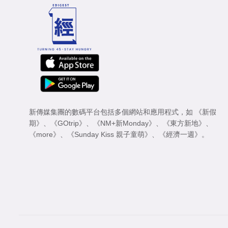
新傳媒集團的數碼平台包括多個網站和應用程式，如
《新假
期》
、
《GOtrip》
、
《NM+新Monday》
、
《東方新地》
、
《more》
、
《Sunday Kiss 親子童萌》
、
《經濟一週》
。