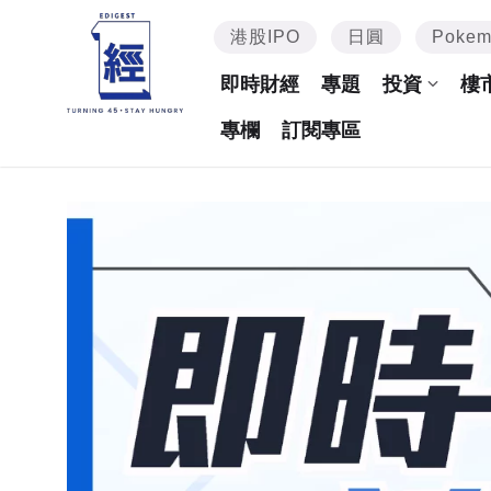
港股IPO
日圓
Poke
即時財經
專題
投資
樓
專欄
訂閱專區