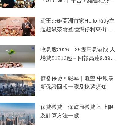
「AI CMO」平台！結合社交聆
聽與廣東話大模型 助中小企數
分鐘生成「貼地」宣傳短片
霸王茶姬亞洲首家Hello Kitty主
題超級茶倉登陸灣仔利東街 推
出首創「伯爵紅茶色」Hello Kitt
y及香港限定特調系列
收息股2026｜25隻高息港股 入
場費$1212起＋回報高達9.89
厘！持續更新
儲蓄保險回報率｜滙豐 中銀最
新保證回報一覽及揀選須知
保費徵費｜保監局徵費率 上限
及計算方法一覽