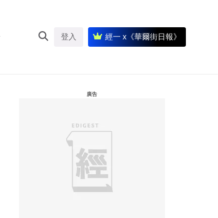
登入
經一 x《華爾街日報》
廣告