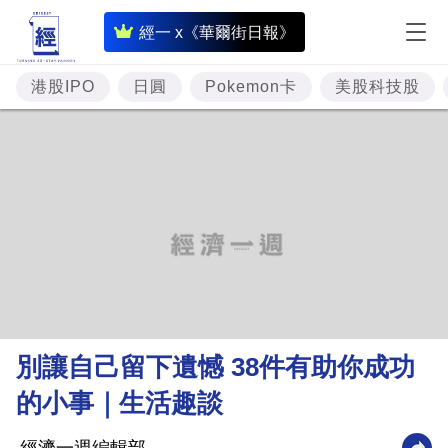
即
經一 x《華爾街日報》
時
財
港股IPO
日圓
Pokemon卡
美股科技股
經
專
題
投
資
樓
市
理
別讓自己留下遺憾 38件有助你成功
財
的小事｜生活趣談
商
業