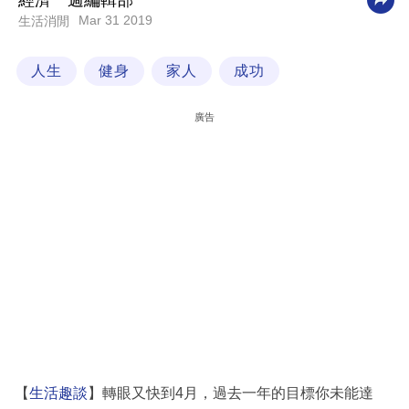
經濟一週編輯部
Mar 31 2019
生活消閒
科
技
人生
健身
家人
成功
職
場
廣告
生
活
時
事
專
欄
訂
閱
專
【
生活趣談
】轉眼又快到4月，過去一年的目標你未能達
區