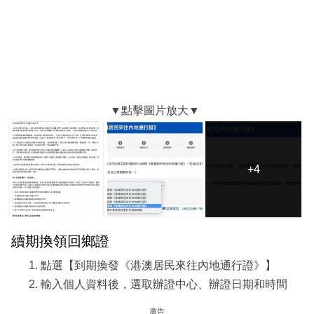
+4
+4
續期換領回鄉證
點選【到期換發《港澳居民來往內地通行證》】
輸入個人資料後，選取辦證中心、辦證日期和時間
廣告