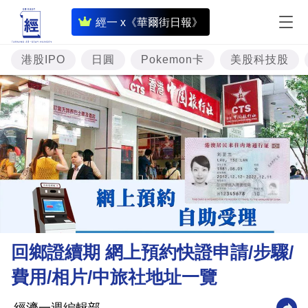
即
經一 x《華爾街日報》
時
財
港股IPO
日圓
Pokemon卡
美股科技股
經
專
題
投
資
樓
市
理
回鄉證續期 網上預約快證申請/步驟/
財
費用/相片/中旅社地址一覽
商
業