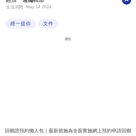
經濟一週編輯部
May 14 2024
生活消閒
科
技
經一提你
文件
職
場
廣告
生
活
時
事
專
欄
訂
閱
專
回鄉證預約懶人包｜最新措施為全面實施網上預約申請回鄉
區