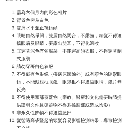
需為六個月內的彩色相片
背景色需為白色
雙肩水平並正視鏡頭
眼睛自然睜開，雙唇自然閉合，不露齒，頭髮不得遮
擋眼眉及眼睛，要露出雙耳，不得化濃妝
宜穿著深色有領服裝，不能穿高領衣服，不得穿著制
式服裝
請勿穿著白色衣服
不得戴有色眼鏡（疾病原因除外）或有顏色的隱形眼
鏡，不能戴粗框眼鏡，眼鏡框不得遮擋眼睛，鏡片無
反光
不得使用頭部覆蓋物（宗教、醫療和文化需要時請提
供證明文件且覆蓋物不得遮擋臉部或造成陰影）
非永久性飾物不得遮擋臉部
髮髻過高或豎起的頭髮容易影響檢測結果，導致檢測