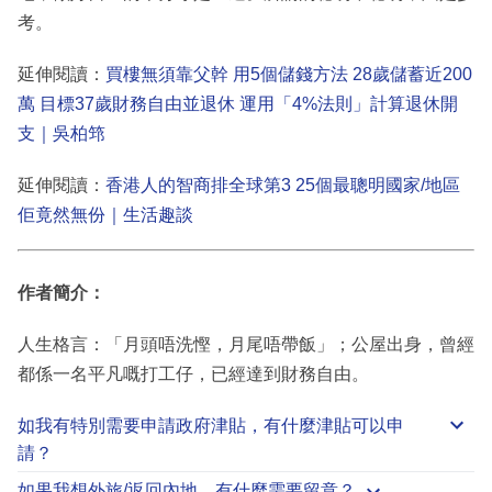
考。
延伸閱讀：
買樓無須靠父幹 用5個儲錢方法 28歲儲蓄近200
萬 目標37歲財務自由並退休 運用「4%法則」計算退休開
支｜吳柏筇
延伸閱讀：
香港人的智商排全球第3 25個最聰明國家/地區
佢竟然無份｜生活趣談
作者簡介：
人生格言：「月頭唔洗慳，月尾唔帶飯」；公屋出身，曾經
都係一名平凡嘅打工仔，已經達到財務自由。
如我有特別需要申請
政府津貼
，有什麼津貼可以申
請？
如果我想外旅/返回內地，有什麼需要留意？