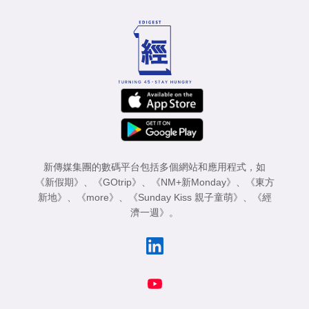
新傳媒集團的數碼平台包括多個網站和應用程式，如
《新假期》
、
《GOtrip》
、
《NM+新Monday》
、
《東方
新地》
、
《more》
、
《Sunday Kiss 親子童萌》
、
《經
濟一週》
。