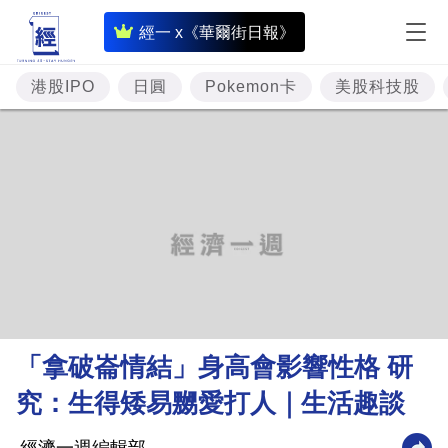
即
經一 x《華爾街日報》
時
財
港股IPO
日圓
Pokemon卡
美股科技股
經
專
題
投
資
樓
市
理
「拿破崙情結」身高會影響性格 研
財
究：生得矮易嬲愛打人｜生活趣談
商
業