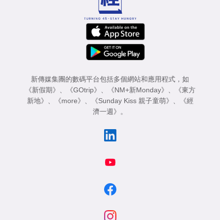
新傳媒集團的數碼平台包括多個網站和應用程式，如
《新假期》
、
《GOtrip》
、
《NM+新Monday》
、
《東方
新地》
、
《more》
、
《Sunday Kiss 親子童萌》
、
《經
濟一週》
。