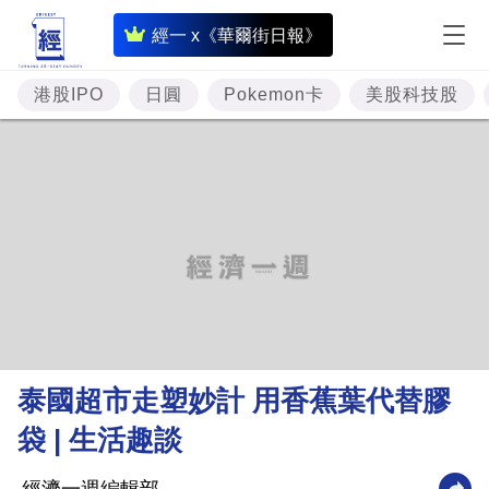
即
經一 x《華爾街日報》
時
財
港股IPO
日圓
Pokemon卡
美股科技股
經
專
題
投
資
樓
市
理
泰國超市走塑妙計 用香蕉葉代替膠
財
袋 | 生活趣談
商
業