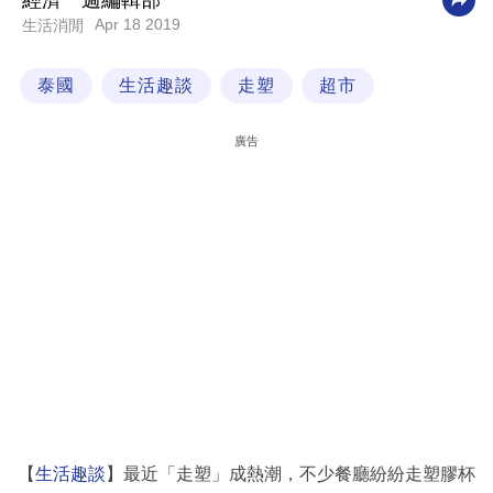
經濟一週編輯部
Apr 18 2019
生活消閒
科
技
泰國
生活趣談
走塑
超市
職
場
廣告
生
活
時
事
專
欄
訂
閱
專
【
生活趣談
】最近「走塑」成熱潮，不少餐廳紛紛走塑膠杯
區