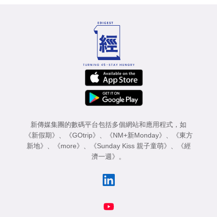
新傳媒集團的數碼平台包括多個網站和應用程式，如
《新假期》
、
《GOtrip》
、
《NM+新Monday》
、
《東方
新地》
、
《more》
、
《Sunday Kiss 親子童萌》
、
《經
濟一週》
。