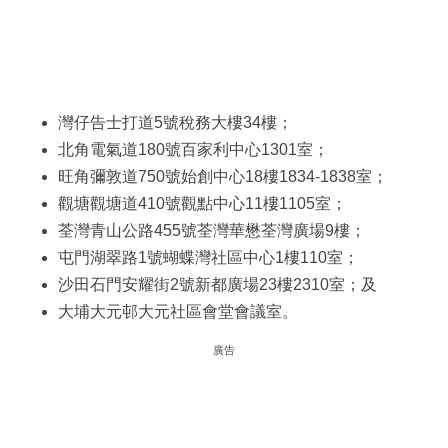
灣仔告士打道5號稅務大樓34樓；
北角電氣道180號百家利中心1301室；
旺角彌敦道750號始創中心18樓1834-1838室；
觀塘觀塘道410號觀點中心11樓1105室；
荃灣青山公路455號荃灣華懋荃灣廣場9樓；
屯門湖翠路1號蝴蝶灣社區中心1樓110室；
沙田石門安耀街2號新都廣場23樓2310室；及
大埔大元邨大元社區會堂會議室。
廣告