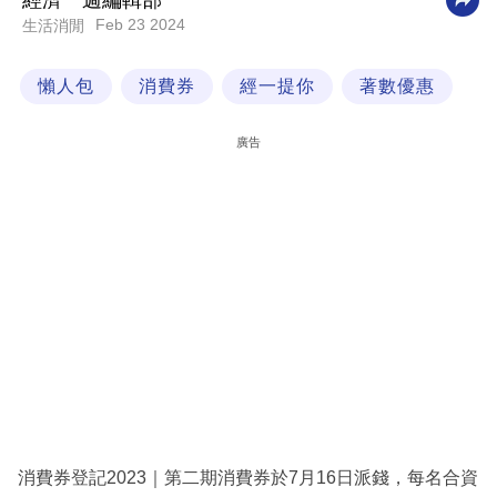
經濟一週編輯部
Feb 23 2024
生活消閒
科
技
懶人包
消費券
經一提你
著數優惠
職
場
廣告
生
活
時
事
專
欄
訂
閱
專
消費券登記2023｜第二期消費券於7月16日派錢，每名合資
區