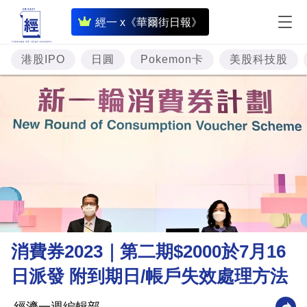
即
經一 x《華爾街日報》
時
財
港股IPO
日圓
Pokemon卡
美股科技股
經
專
題
投
資
樓
市
理
消費券2023｜第二期$2000於7月16
財
日派發 附到期日/帳戶失效處理方法
商
業