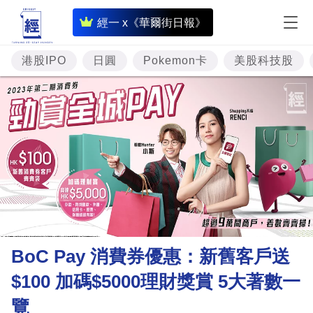
即
經一 x《華爾街日報》
時
財
港股IPO
日圓
Pokemon卡
美股科技股
經
專
題
投
資
樓
市
理
BoC Pay 消費券優惠：新舊客戶送
財
$100 加碼$5000理財獎賞 5大著數一
商
覽
業