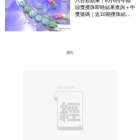
六合彩結果｜8月6日今期
頭獎攪珠即時結果查詢＋中
獎號碼｜近10期攪珠結果
＋下期攪珠日
廣告