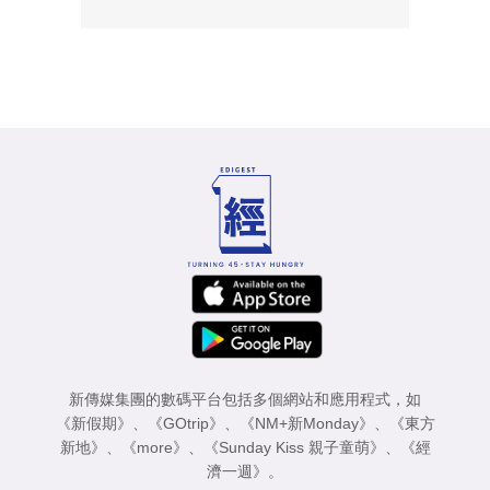
新傳媒集團的數碼平台包括多個網站和應用程式，如
《新假期》
、
《GOtrip》
、
《NM+新Monday》
、
《東方
新地》
、
《more》
、
《Sunday Kiss 親子童萌》
、
《經
濟一週》
。