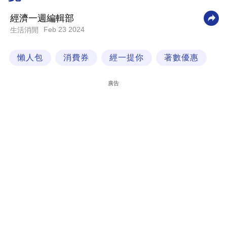
科
經濟一週編輯部
技
Feb 23 2024
生活消閒
職
懶人包
消費券
經一提你
著數優惠
場
生
廣告
活
時
事
專
欄
訂
閱
專
區