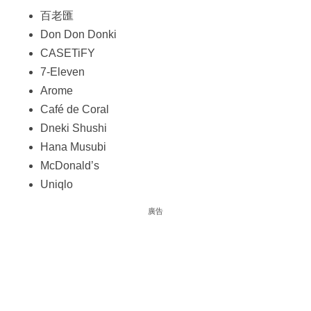
百老匯
Don Don Donki
CASETiFY
7-Eleven
Arome
Café de Coral
Dneki Shushi
Hana Musubi
McDonald’s
Uniqlo
廣告