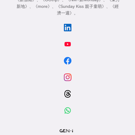
新地》
、
《more》
、
《Sunday Kiss 親子童萌》
、
《經
濟一週》
。