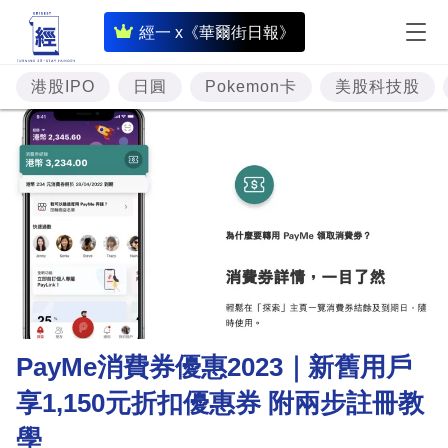
即
經一 x《華爾街日報》
時
財
港股IPO
日圓
Pokemon卡
美股科技股
經
專
題
投
資
樓
市
理
PayMe消費券優惠2023｜新舊用戶
財
享1,150元折扣優惠券 附兩步註冊教
商
學
業