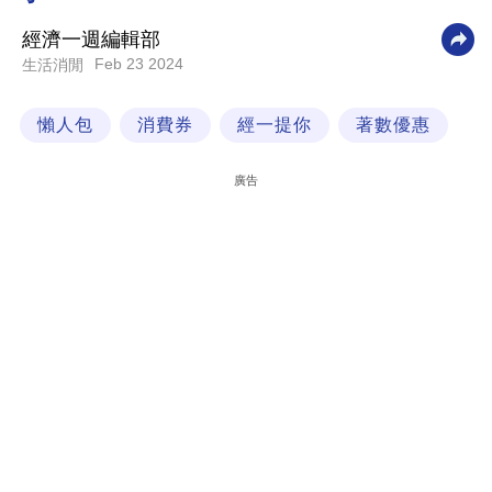
科
經濟一週編輯部
技
Feb 23 2024
生活消閒
職
懶人包
消費券
經一提你
著數優惠
場
生
廣告
活
時
事
專
欄
訂
閱
專
區