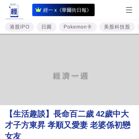
即
經一 x《華爾街日報》
時
財
港股IPO
日圓
Pokemon卡
美股科技股
經
專
題
投
資
樓
市
理
【生活趣談】長命百二歲 42歲中大
財
才子方東昇 孝順又愛妻 老婆係初戀
商
女友
業