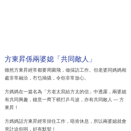
方東昇係兩婆媳「共同敵人」
雖然方東昇經常都要周圍飛，做採訪工作。但老婆同媽媽相
處非常融洽，冇乜拗撬，令佢非常放心。
方媽媽在一篇名為「方老太寫給方太的信」中透露，兩婆媳
有共同興趣，鐘意一齊下棋打乒乓波，亦有共同敵人 — 方
東昇！
方媽媽話方東昇經常掛住工作，唔肯休息，所以兩婆媳就會
夾計迫佢唞，好有默契！