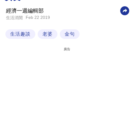
科
經濟一週編輯部
技
Feb 22 2019
生活消閒
職
生活趣談
老婆
金句
場
生
廣告
活
時
事
專
欄
訂
閱
專
區