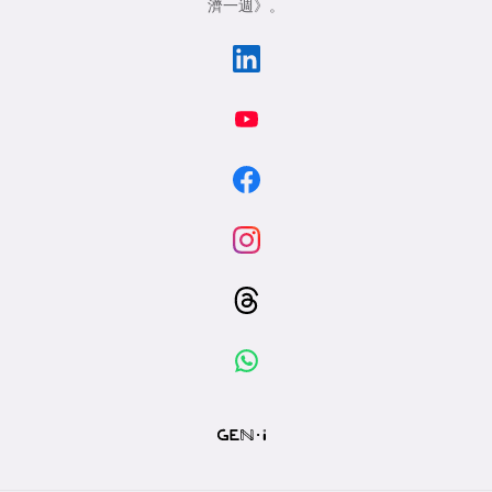
濟一週》
。