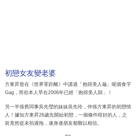
初戀女友變老婆
方東昇曾在《世界零距離》中講過「抱得美人龜」呢個食字
Gag，而佢本人早在2006年已經「抱得美人歸」！
另一半係舊同事吳先瑩的妹妹吳先玲，仲係方東昇的初戀情
人！據知方東昇26歲先開始初戀，一個條件咁好的人，之
前竟然從未拍過拖，連身邊朋友都難以相信。