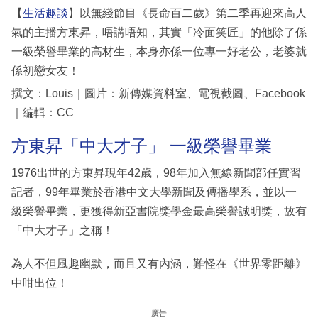
【
生活趣談
】以無綫節目《長命百二歲》第二季再迎來高人
氣的主播方東昇，唔講唔知，其實「冷面笑匠」的他除了係
一級榮譽畢業的高材生，本身亦係一位專一好老公，老婆就
係初戀女友！
撰文：Louis｜圖片：新傳媒資料室、電視截圖、Facebook
｜編輯：CC
方東昇「中大才子」 一級榮譽畢業
1976出世的方東昇現年42歲，98年加入無線新聞部任實習
記者，99年畢業於香港中文大學新聞及傳播學系，並以一
級榮譽畢業，更獲得新亞書院獎學金最高榮譽誠明獎，故有
「中大才子」之稱！
為人不但風趣幽默，而且又有內涵，難怪在《世界零距離》
中咁出位！
廣告