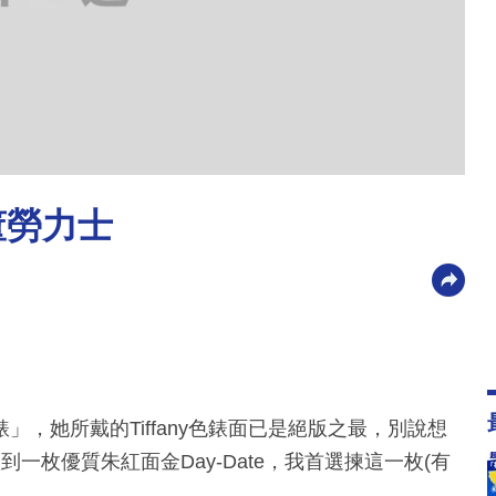
董勞力士
「元首之錶」，她所戴的Tiffany色錶面已是絕版之最，別說想
然入到一枚優質朱紅面金Day-Date，我首選揀這一枚(有