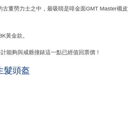
過的古董勞力士之中，最吸睛是啡金面GMT Master襯皮
18K黃金款。
淨計能夠與咸爺撞錶這一點已經值回票價！
生髮頭盔