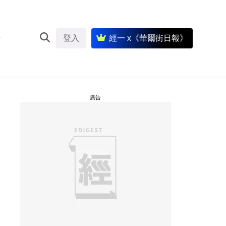
登入
經一 x《華爾街日報》
廣告