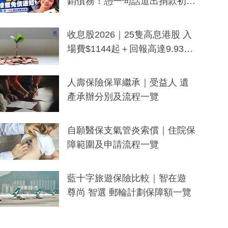
銷債務！憑一句話道出捐款初
衷：加州26萬人接獲免債通知、
一度被誤當詐騙手段
收息股2026｜25隻高息港股 入
場費$1144起＋回報高達9.93
厘！持續更新
人壽保險保單繼承｜受益人 遺
產承辦分別及流程一覽
自願醫保支氣管炎索償｜住院保
障範圍及申請流程一覽
藍十字旅遊保險比較｜智在遊
尊尚 智選 郵輪計劃保障額一覽