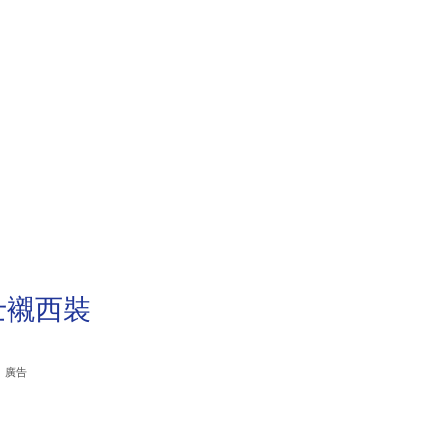
力士襯西裝
廣告