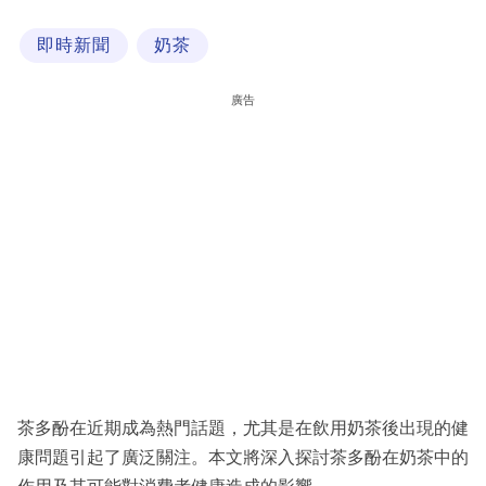
科
即時新聞
奶茶
技
職
廣告
場
生
活
時
事
專
欄
訂
閱
茶多酚在近期成為熱門話題，尤其是在飲用奶茶後出現的健
專
康問題引起了廣泛關注。本文將深入探討茶多酚在奶茶中的
區