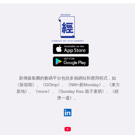
新傳媒集團的數碼平台包括多個網站和應用程式，如
《新假期》
、
《GOtrip》
、
《NM+新Monday》
、
《東方
新地》
、
《more》
、
《Sunday Kiss 親子童萌》
、
《經
濟一週》
。