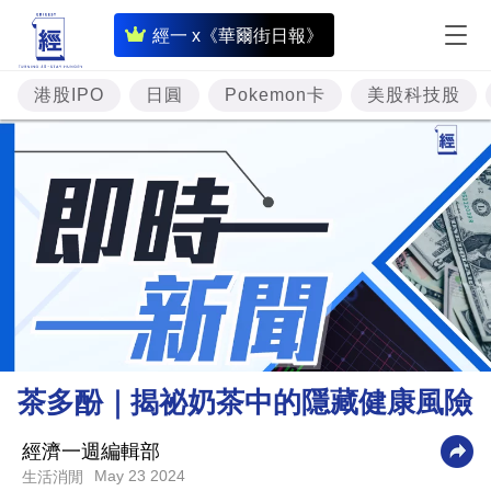
即
經一 x《華爾街日報》
時
財
港股IPO
日圓
Pokemon卡
美股科技股
經
專
題
投
資
樓
市
理
茶多酚｜揭祕奶茶中的隱藏健康風險
財
商
經濟一週編輯部
May 23 2024
生活消閒
業