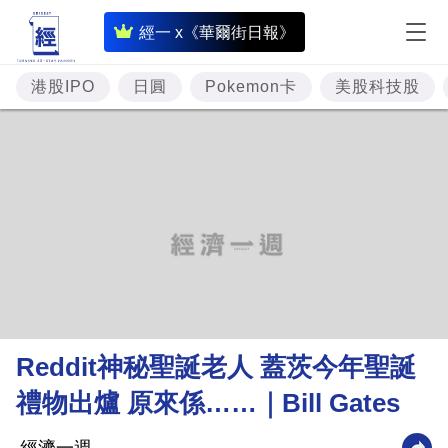
即
經一 x《華爾街日報》
時
財
港股IPO
日圓
Pokemon卡
美股科技股
經
專
題
投
資
樓
市
理
Reddit神秘聖誕老人 蓋茨今年聖誕
財
禮物出爐 原來係……｜Bill Gates
商
業