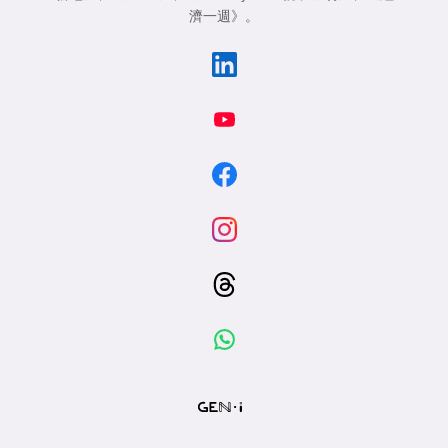
濟一週》
。