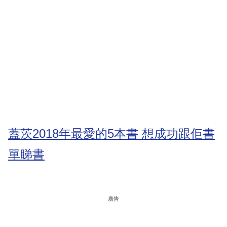
蓋茨2018年最愛的5本書 想成功跟佢書
單睇書
廣告