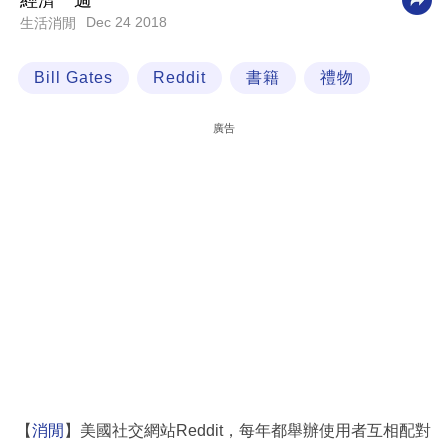
經濟一週
Dec 24 2018
生活消閒
科
技
Bill Gates
Reddit
書籍
禮物
職
場
廣告
生
活
時
事
專
欄
訂
閱
專
【
消閒
】美國社交網站Reddit，每年都舉辦使用者互相配對
區