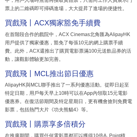
中，用戶入場時無需再換取實體票，只需向工作人員展示門
票上的二維碼即可掃碼進場，大大提昇了進場的便捷性。
買戲飛丨ACX獨家豁免手續費
在首階段合作的戲院中，ACX Cinemas北角匯為AlipayHK
用戶提供了獨家優惠，豁免了每張10元的網上購票手續
費。此外，ACX還推出了購買電影票滿100元送飲品券的活
動，讓觀影體驗更加完善。
買戲飛丨MCL推出節日優惠
AlipayHK與MCL聯手推出了一系列優惠活動。從即日起至
特定日期，用戶每天早上10時可以在App內領取15元電影
優惠券。在復活節期間及特定星期日，更有機會搶到免費電
影票，包括熱門大片《功夫熊貓4》等。
買戲飛丨購票享多倍積分
在推廣期間，購買任何電影票都可以獲得10倍A. Point積