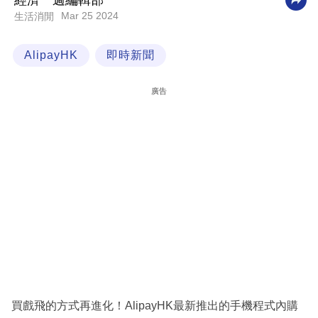
經濟一週編輯部
Mar 25 2024
生活消閒
科
技
AlipayHK
即時新聞
職
場
廣告
生
活
時
事
專
欄
訂
閱
專
買戲飛的方式再進化！AlipayHK最新推出的手機程式內購
區