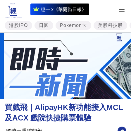
即
經一 x《華爾街日報》
時
財
港股IPO
日圓
Pokemon卡
美股科技股
經
專
題
投
資
樓
市
理
買戲飛｜AlipayHK新功能接入MCL
財
及ACX 戲院快捷購票體驗
商
業