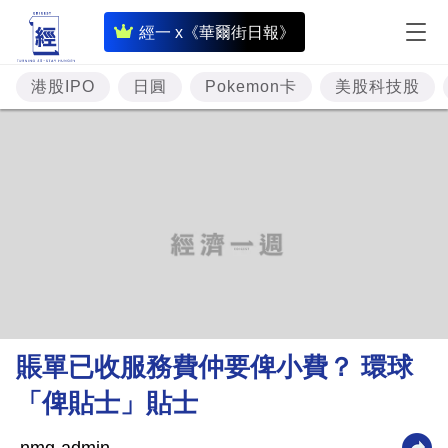
即
經一 x《華爾街日報》
時
財
港股IPO
日圓
Pokemon卡
美股科技股
經
專
題
投
資
樓
市
理
賬單已收服務費仲要俾小費？ 環球
財
「俾貼士」貼士
商
業