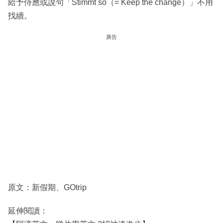
給予侍應或說句「Stimmt so（= Keep the change）」不用
找續。
廣告
原文：新假期、GOtrip
延伸閱讀：