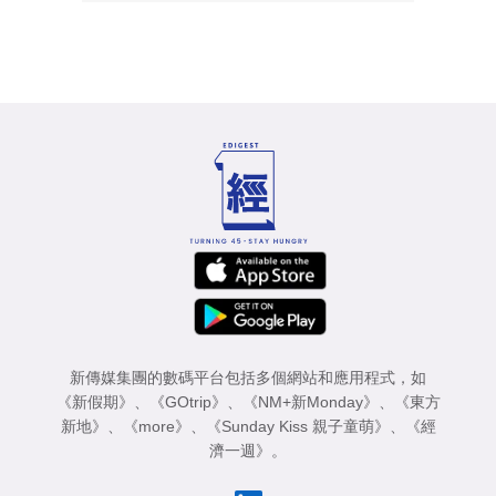
新傳媒集團的數碼平台包括多個網站和應用程式，如
《新假期》
、
《GOtrip》
、
《NM+新Monday》
、
《東方
新地》
、
《more》
、
《Sunday Kiss 親子童萌》
、
《經
濟一週》
。