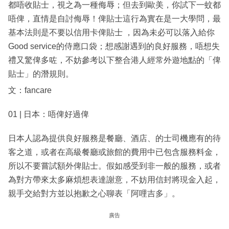
都唔收貼士，視之為一種侮辱；但去到歐美，你試下一蚊都
唔俾，直情是自討侮辱！俾貼士這行為實在是一大學問，最
基本法則是不要以信用卡俾貼士 ，因為未必可以落入給你
Good service的侍應口袋；想感謝遇到的良好服務，唔想失
禮又驚俾多咗，不妨參考以下整合港人經常外遊地點的「俾
貼士」的潛規則。
文：fancare
01 | 日本：唔俾好過俾
日本人認為提供良好服務是餐廳、酒店、的士司機應有的待
客之道，或者在高級餐廳或旅館的費用中已包含服務料金，
所以不要嘗試額外俾貼士。假如感受到非一般的服務，或者
為對方帶來太多麻煩想表達謝意，不妨用信封將現金入起，
親手交給對方並以抱歉之心聊表「阿哩吉多」。
廣告