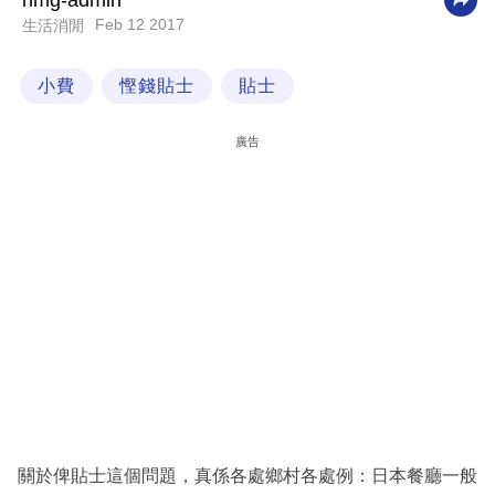
nmg-admin
Feb 12 2017
生活消閒
科
技
小費
慳錢貼士
貼士
職
場
廣告
生
活
時
事
專
欄
訂
閱
專
關於俾貼士這個問題，真係各處鄉村各處例：日本餐廳一般
區