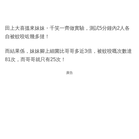
田上大喜搵來妹妹・千笑一齊做實驗，測試5分鐘內2人各
自被蚊咬咗幾多撻！
而結果係，妹妹腳上細菌比哥哥多近3倍，被蚊咬嘅次數達
81次，而哥哥就只有25次！
廣告