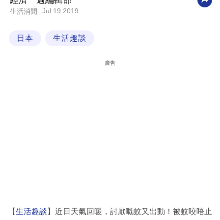
經濟一週編輯部
Jul 19 2019
生活消閒
科
技
日本
生活趣談
職
場
廣告
生
活
時
事
專
欄
訂
閱
專
【
生活趣談
】近日天氣回暖，討厭嘅蚊又出動！被蚊咬唔止
區