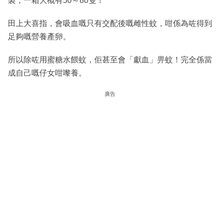
製，一箱大概有50～80隻！
田上大喜指，會吸血嘅只有交配後嘅雌性蚊，咁係為咗得到
足夠嘅營養產卵。
所以除咗用蜜糖水餵蚊，佢甚至會「獻血」畀蚊！完全係當
成自己嘅仔女咁嚟養。
廣告