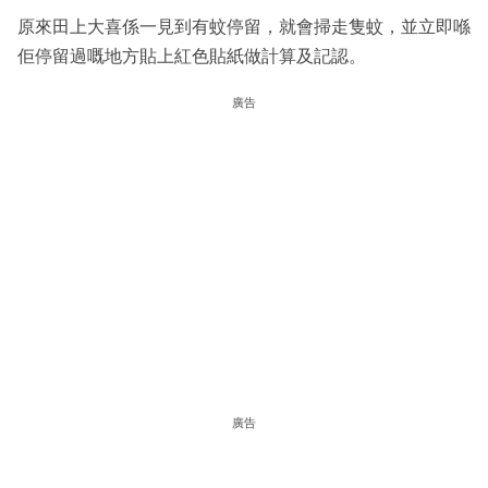
原來田上大喜係一見到有蚊停留，就會掃走隻蚊，並立即喺
佢停留過嘅地方貼上紅色貼紙做計算及記認。
廣告
廣告