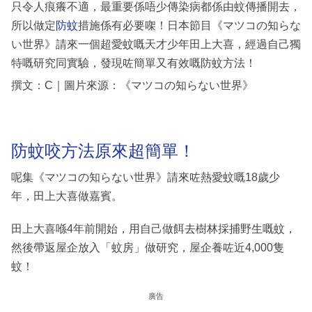
只令人痕癢不適，最重要係唔少傳染病都係由蚊傳播開去，
所以做定
防蚊
措施係有必要㗎！日本節目《マツコの知らな
い世界》請來一個超愛蚊嘅天才少年田上大喜，經過自己獨
特嘅研究同實驗，發現咗簡單又有效嘅防蚊方法！
撰文：C｜圖片來源：《マツコの知らない世界》
防蚊咬方法原來超簡單！
呢集《マツコの知らない世界》請來咗熱愛蚊嘅18歲少
年，田上大喜做嘉賓。
田上大喜喺4年前開始，用自己做餌去樹林採捕野生嘅蚊，
然後帶返屋企放入「蚊房」做研究，屋企養咗近4,000隻
蚊！
廣告