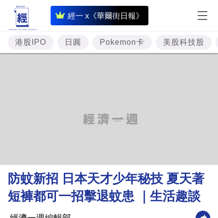
即
經一 x《華爾街日報》
時
財
港股IPO
日圓
Pokemon卡
美股科技股
經
專
題
投
資
樓
市
理
防蚊新招 日本天才少年秘技 夏天著
財
短褲都可一招擊退蚊患 ｜生活趣談
商
業