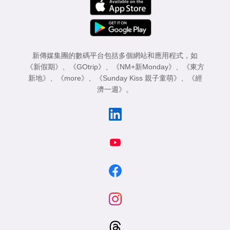
新傳媒集團的數碼平台包括多個網站和應用程式，如
《新假期》
、
《GOtrip》
、
《NM+新Monday》
、
《東方
新地》
、
《more》
、
《Sunday Kiss 親子童萌》
、
《經
濟一週》
。