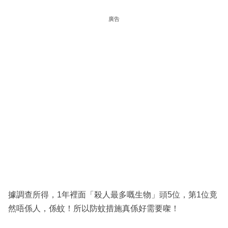
廣告
據調查所得，1年裡面「殺人最多嘅生物」頭5位，第1位竟
然唔係人，係蚊！所以防蚊措施真係好需要㗎！