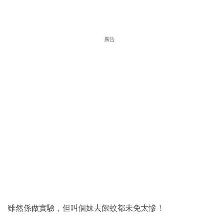
廣告
雖然係做實驗，但叫個妹去餵蚊都未免太慘！