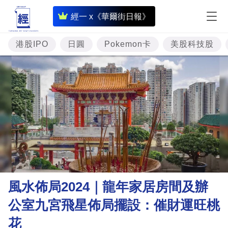
即
經一 x《華爾街日報》
時
財
港股IPO
日圓
Pokemon卡
美股科技股
經
專
題
投
資
樓
市
理
風水佈局2024｜龍年家居房間及辦
財
公室九宮飛星佈局擺設：催財運旺桃
商
花
業