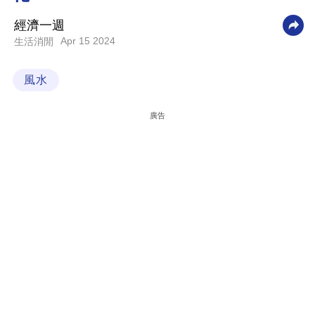
科
經濟一週
技
Apr 15 2024
生活消閒
職
風水
場
生
廣告
活
時
事
專
欄
訂
閱
專
區