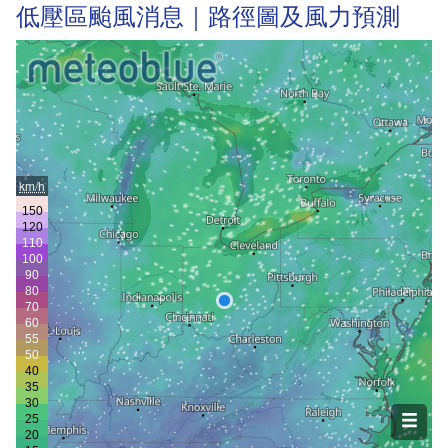
低壓區颱風消息｜路徑圖及風力預測