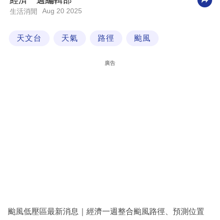
經濟一週編輯部
Aug 20 2025
生活消閒
科
技
天文台
天氣
路徑
颱風
職
場
廣告
生
活
時
事
專
欄
訂
閱
專
颱風低壓區最新消息｜經濟一週整合颱風路徑、預測位置
區