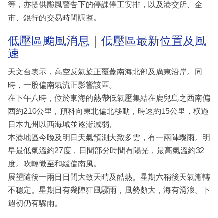
等，亦提供颱風警告下的停課停工安排，以及港交所、金
市、銀行的交易時間調整。
低壓區颱風消息｜低壓區最新位置及風
速
天文台表示，高空反氣旋正覆蓋南海北部及廣東沿岸。同
時，一股偏南氣流正影響該區。
在下午八時，位於東海的熱帶低氣壓集結在鹿兒島之西南偏
西約210公里，預料向東北偏北移動，時速約15公里，橫過
日本九州以西海域並逐漸減弱。
本港地區今晚及明日天氣預測大致多雲，有一兩陣驟雨。明
早最低氣溫約27度，日間部分時間有陽光，最高氣溫約32
度。吹輕微至和緩偏南風。
展望隨後一兩日日間大致天晴及酷熱。星期六稍後天氣漸轉
不穩定。星期日有幾陣狂風驟雨，風勢頗大，海有湧浪。下
週初仍有驟雨。