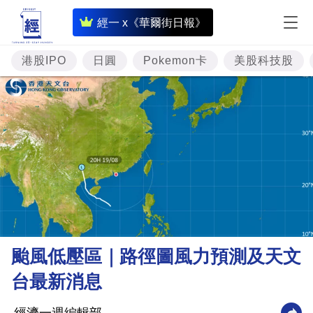
即
經一 x《華爾街日報》
時
財
港股IPO
日圓
Pokemon卡
美股科技股
經
專
題
投
資
樓
市
理
颱風低壓區｜路徑圖風力預測及天文
財
台最新消息
商
業