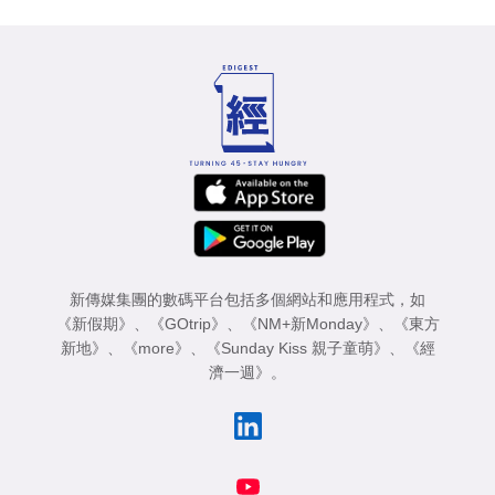
新傳媒集團的數碼平台包括多個網站和應用程式，如
《新假期》
、
《GOtrip》
、
《NM+新Monday》
、
《東方
新地》
、
《more》
、
《Sunday Kiss 親子童萌》
、
《經
濟一週》
。