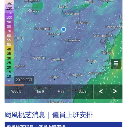
颱風桃芝消息｜僱員上班安排