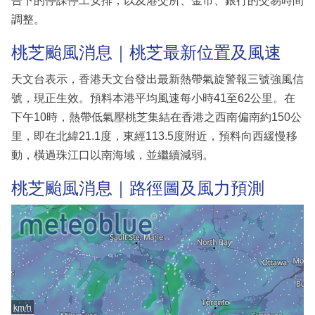
告下的停課停工安排，以及港交所、金市、銀行的交易時間
調整。
桃芝颱風消息｜桃芝最新位置及風速
天文台表示，香港天文台發出最新熱帶氣旋警報三號強風信
號，現正生效。預料本港平均風速每小時41至62公里。在
下午10時，熱帶低氣壓桃芝集結在香港之西南偏南約150公
里，即在北緯21.1度，東經113.5度附近，預料向西緩慢移
動，橫過珠江口以南海域，並繼續減弱。
桃芝颱風消息｜路徑圖及風力預測