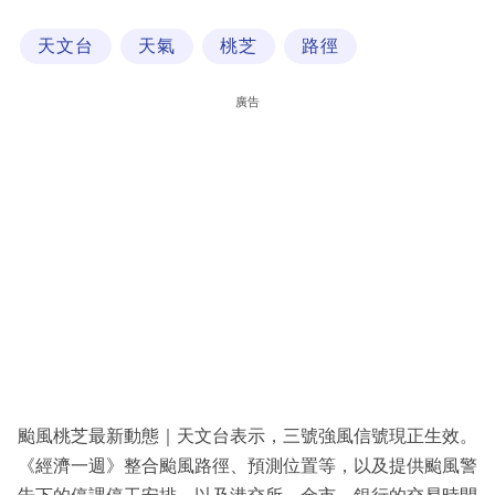
科
天文台
天氣
桃芝
路徑
技
職
廣告
場
生
活
時
事
專
欄
訂
閱
颱風桃芝最新動態｜天文台表示，三號強風信號現正生效。
專
《經濟一週》整合颱風路徑、預測位置等，以及提供颱風警
區