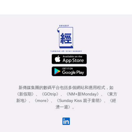
新傳媒集團的數碼平台包括多個網站和應用程式，如
《新假期》
、
《GOtrip》
、
《NM+新Monday》
、
《東方
新地》
、
《more》
、
《Sunday Kiss 親子童萌》
、
《經
濟一週》
。