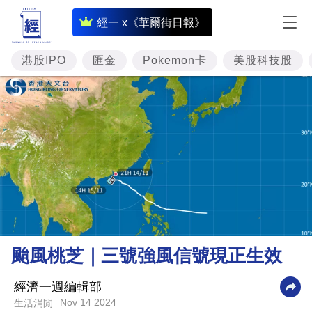
即
經一 x《華爾街日報》
時
財
港股IPO
匯金
Pokemon卡
美股科技股
經
專
題
投
資
樓
市
理
颱風桃芝｜三號強風信號現正生效
財
商
經濟一週編輯部
Nov 14 2024
生活消閒
業