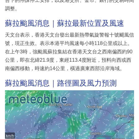
告下的停課停工安排，以及港交所、金市、銀行的交易時間
調整。
蘇拉颱風消息｜蘇拉最新位置及風速
天文台表示，香港天文台發出最新熱帶氣旋警報十號颶風信
號，現正生效。表示本港平均風速每小時118公里或以上。
在上午3時，強颱風蘇拉集結在香港天文台之西南偏西約90
公里，即在北緯21.9度，東經113.4度附近，預料向西或西
南偏西移動，時速約14公里，橫過廣東西部沿岸海域。
蘇拉颱風消息｜路徑圖及風力預測