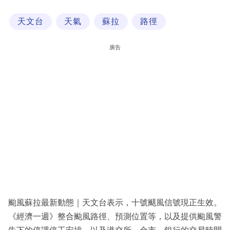
科
天文台
天氣
蘇拉
路徑
技
職
廣告
場
生
活
時
事
專
欄
訂
閱
颱風蘇拉最新動態｜天文台表示，十號颶風信號現正生效。
專
《經濟一週》整合颱風路徑、預測位置等，以及提供颱風警
區