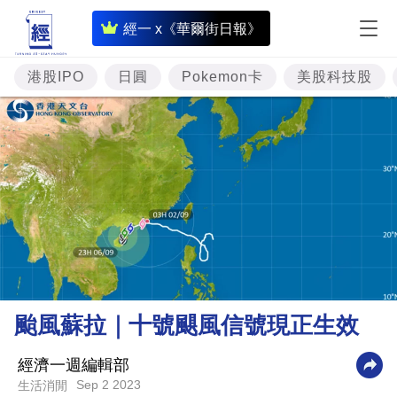
即
經一 x《華爾街日報》
時
財
港股IPO
日圓
Pokemon卡
美股科技股
經
專
題
投
資
樓
市
理
颱風蘇拉｜十號颶風信號現正生效
財
商
經濟一週編輯部
Sep 2 2023
生活消閒
業