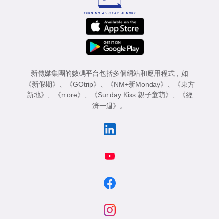
新傳媒集團的數碼平台包括多個網站和應用程式，如
《新假期》
、
《GOtrip》
、
《NM+新Monday》
、
《東方
新地》
、
《more》
、
《Sunday Kiss 親子童萌》
、
《經
濟一週》
。