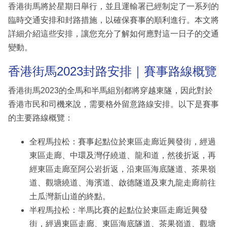
香港街馬將於星期日舉行，並且運輸署已經制定了一系列的
臨時交通安排和封路措施，以確保賽事的順利進行。本文將
詳細介紹這些安排，讓您充分了解如何應對這一日子的交通
變動。
香港街馬2023封路安排｜賽事路線概覽
香港街馬2023的全馬和半馬組別都將穿越東隧，因此對於
香港市民和司機來說，需要格外留意路線安排。以下是賽事
的主要路線概覽：
全程馬拉松：賽事起點位於東區走廊近興發街，經過
東區走廊、中環及灣仔繞道、龍和道，然後折返，再
經東區走廊至阿公岩折返，沿東區海底隧道、茶果嶺
道、觀塘繞道、海濱道、啟德隧道及東九龍走廊前往
土瓜灣新山道的終點。
半程馬拉松：半馬比賽的起點位於東區走廊近興發
街，經過東區走廊、東區海底隧道、茶果嶺道、觀塘