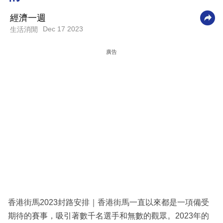
科
經濟一週
技
Dec 17 2023
生活消閒
職
廣告
場
生
活
時
事
專
欄
訂
閱
香港街馬2023封路安排｜香港街馬一直以來都是一項備受
專
期待的賽事，吸引著數千名選手和無數的觀眾。2023年的
區