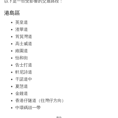
以下是一些受影響的交通路段：
港島區
英皇道
渣華道
筲箕灣道
高士威道
維園道
怡和街
告士打道
軒尼詩道
干諾道中
夏愨道
金鐘道
香港仔隧道（往灣仔方向）
中環碼頭一帶
廣告