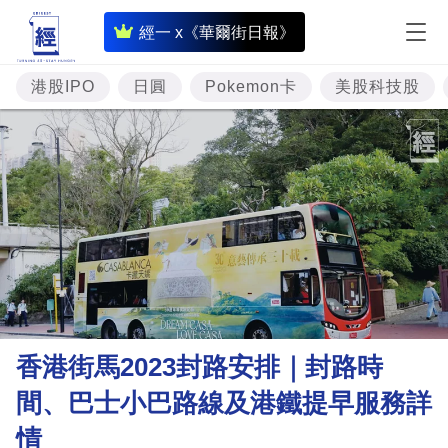
即
經一 x《華爾街日報》
時
財
港股IPO
日圓
Pokemon卡
美股科技股
經
專
題
投
資
樓
市
理
香港街馬2023封路安排｜封路時
財
間、巴士小巴路線及港鐵提早服務詳
商
情
業