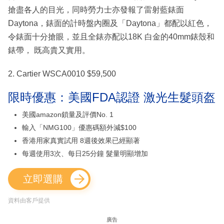
搶盡各人的目光，同時勞力士亦發報了雷射藍錶面
Daytona，錶面的計時盤內圈及「Daytona」都配以紅色，
令錶面十分搶眼，並且全錶亦配以18K 白金的40mm錶殼和
錶帶， 既高貴又實用。
2. Cartier WSCA0010 $59,500
限時優惠：美國FDA認證 激光生髮頭盔
美國amazon鎖量及評價No. 1
輸入「NMG100」優惠碼額外減$100
香港用家真實試用 8週後效果已經顯著
每週使用3次、每日25分鐘 髮量明顯增加
立即選購
資料由客戶提供
廣告