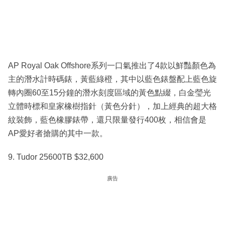
AP Royal Oak Offshore系列一口氣推出了4款以鮮豔顏色為
主的潛水計時碼錶，黃藍綠橙，其中以藍色錶盤配上藍色旋
轉內圈60至15分鐘的潛水刻度區域的黃色點綴，白金瑩光
立體時標和皇家橡樹指針（黃色分針），加上經典的超大格
紋裝飾，藍色橡膠錶帶，還只限量發行400枚，相信會是
AP愛好者搶購的其中一款。
9. Tudor 25600TB $32,600
廣告