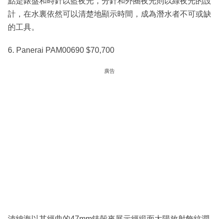
點是錶盤和時針以藍夜光，分針和外圈夜光則以綠夜光的設
計，在水裏依然可以清楚地顯示時間，成為潛水者不可或缺
的工具。
6. Panerai PAM00690 $70,700
廣告
沛納海以其經曲的47mm錶殼來展示經緞面太陽放射飾紋潤