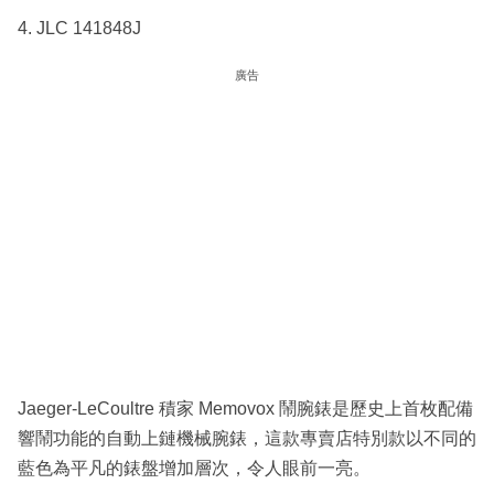
4. JLC 141848J
廣告
Jaeger-LeCoultre 積家 Memovox 鬧腕錶是歷史上首枚配備
響鬧功能的自動上鏈機械腕錶，這款專賣店特別款以不同的
藍色為平凡的錶盤增加層次，令人眼前一亮。