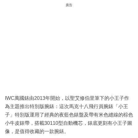
廣告
IWC萬國錶由2013年開始，以聖艾修伯里筆下的小王子作
為主題推出特別版腕錶：這次馬克十八飛行員腕錶「小王
子」特別版運用了經典的夜藍色錶盤及帶有米色縫線的棕色
小牛皮錶帶，搭載30110型自動機芯，錶底更刻有小王子圖
像，是值得收藏的一款腕錶。