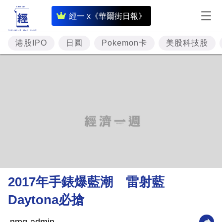
即
經一 x《華爾街日報》
時
財
港股IPO
日圓
Pokemon卡
美股科技股
經
專
題
投
資
樓
市
理
2017年手錶爆藍潮 雷射藍
財
Daytona必搶
商
業