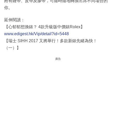
附有鏈帶、皮帶及膠帶，可隨時隨地轉換出席不同場合的
你。
延伸閱讀：
【心郁郁想換錶？ 4款升級版中價錶Rolex】
www.edigest.hk/Vip/detail?id=5448
【瑞士 SIHH 2017 又將舉行！多款新錶先睹為快！
（一）】
廣告