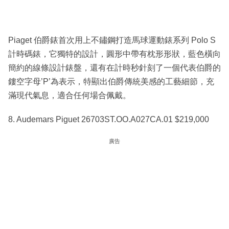
Piaget 伯爵錶首次用上不鏽鋼打造馬球運動錶系列 Polo S
計時碼錶，它獨特的設計，圓形中帶有枕形形狀，藍色橫向
簡約的線條設計錶盤，還有在計時秒針刻了一個代表伯爵的
鏤空字母’P’為表示，特顯出伯爵傳統美感的工藝細節，充
滿現代氣息，適合任何場合佩戴。
8. Audemars Piguet 26703ST.OO.A027CA.01 $219,000
廣告