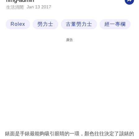
nmg-admin
Jan 13 2017
生活消閒
科
技
Rolex
勞力士
古董勞力士
經一專欄
職
場
廣告
生
活
時
事
專
欄
訂
閱
專
錶面是手錶最能夠吸引眼睛的一環，顏色往往決定了該錶的
區