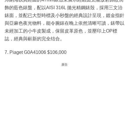
飾的藍色錶盤，配以AISI 316L 拋光精鋼錶殼，採用三文治
錶面，並配已大型時標及小秒盤的經典設計呈現，鍍金指針
與亞麻色夜光物料，能令腕錶在晚上依然清晰可讀，錶帶以
未經加工的小牛皮製成，保留皮革原色，並壓印上OP標
誌，經典與嶄新的完全结合。
7. Piaget G0A41006 $106,000
廣告