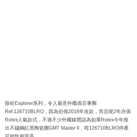
除咗Explorer系列，令人最意外嘅係百事圈
Ref.126710BLRO，因為佢係2018年改款，而且呢2年亦係
Rolex人氣款式，不過不少外國媒體認為如果Rolex今年推
出不鏽鋼紅黑陶瓷圈GMT Master II，咁126710BLRO停產
可能性相當高。