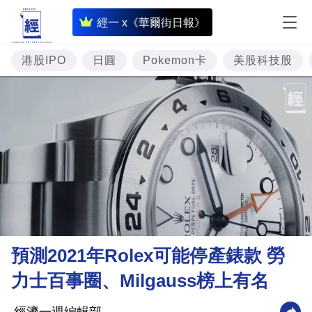
即
經一 x《華爾街日報》
時
財
港股IPO
日圓
Pokemon卡
美股科技股
經
專
題
投
資
樓
市
理
預測2021年Rolex可能停產錶款 勞
財
力士百事圈、Milgauss榜上有名
商
業