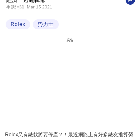
經濟一週編輯部
Mar 15 2021
生活消閒
科
技
Rolex
勞力士
職
場
廣告
生
活
時
事
專
欄
訂
閱
專
Rolex又有錶款將要停產？！最近網路上有好多錶友推算勞
區