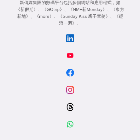
新傳媒集團的數碼平台包括多個網站和應用程式，如
《新假期》
、
《GOtrip》
、
《NM+新Monday》
、
《東方
新地》
、
《more》
、
《Sunday Kiss 親子童萌》
、
《經
濟一週》
。