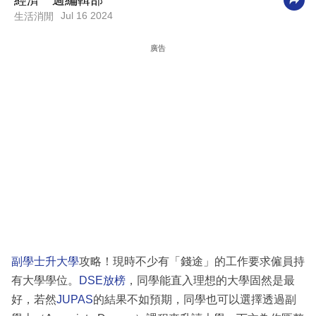
經濟一週編輯部
Jul 16 2024
生活消閒
科
技
廣告
職
場
生
活
時
事
專
欄
訂
副學士升大學
攻略！現時不少有「錢途」的工作要求僱員持
閱
有大學學位。
DSE放榜
，同學能直入理想的大學固然是最
專
好，若然
JUPAS
的結果不如預期，同學也可以選擇透過副
區