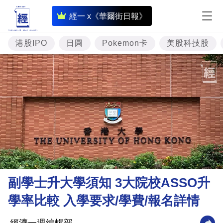
即
經一 x《華爾街日報》
時
財
港股IPO
日圓
Pokemon卡
美股科技股
經
專
題
投
資
樓
市
理
副學士升大學須知 3大院校ASSO升
財
學率比較 入學要求/學費/報名詳情
商
業