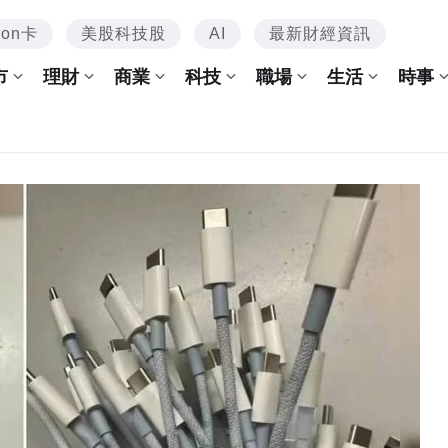
mon卡
美股科技股
AI
最新財經資訊
市
理財
商業
科技
職場
生活
時事