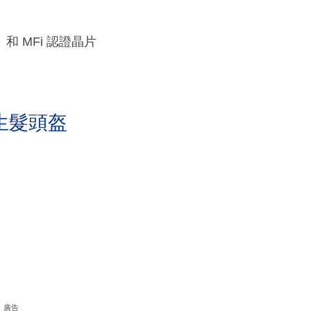
le）和 MFi 認證晶片
生髮頭盔
廣告