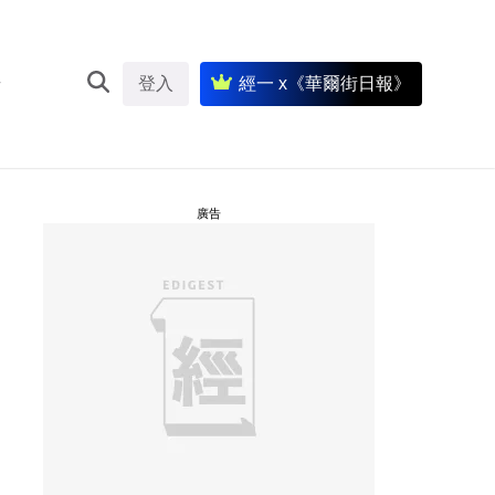
登入
經一 x《華爾街日報》
廣告