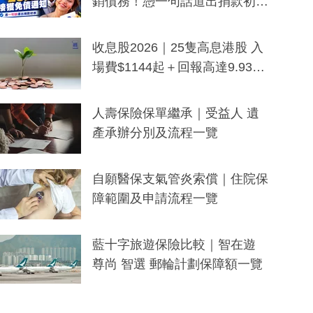
銷債務！憑一句話道出捐款初
衷：加州26萬人接獲免債通知、
一度被誤當詐騙手段
收息股2026｜25隻高息港股 入
場費$1144起＋回報高達9.93
厘！持續更新
人壽保險保單繼承｜受益人 遺
產承辦分別及流程一覽
自願醫保支氣管炎索償｜住院保
障範圍及申請流程一覽
藍十字旅遊保險比較｜智在遊
尊尚 智選 郵輪計劃保障額一覽