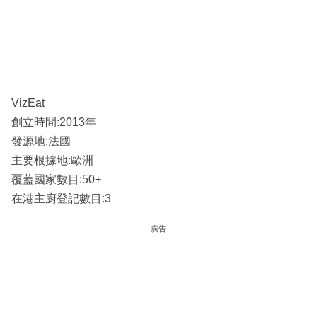
VizEat
創立時間:2013年
發源地:法國
主要根據地:歐洲
覆蓋國家數目:50+
在港主廚登記數目:3
廣告