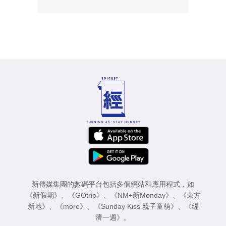
新傳媒集團的數碼平台包括多個網站和應用程式，如
《新假期》
、
《GOtrip》
、
《NM+新Monday》
、
《東方
新地》
、
《more》
、
《Sunday Kiss 親子童萌》
、
《經
濟一週》
。