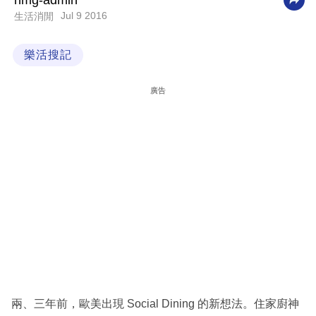
nmg-admin
Jul 9 2016
生活消閒
科
技
樂活搜記
職
場
廣告
生
活
時
事
專
欄
訂
閱
專
兩、三年前，歐美出現 Social Dining 的新想法。住家廚神
區