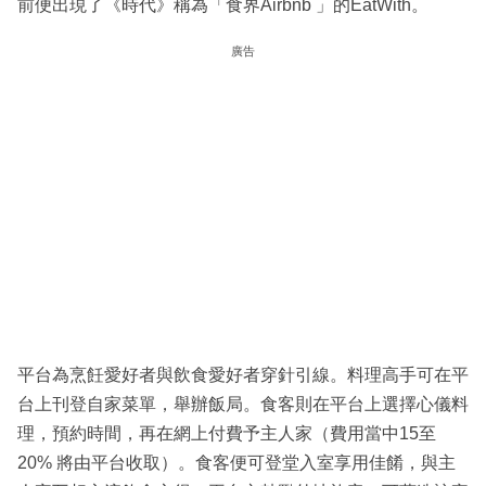
前便出現了《時代》稱為「食界Airbnb 」的EatWith。
廣告
平台為烹飪愛好者與飲食愛好者穿針引線。料理高手可在平
台上刊登自家菜單，舉辦飯局。食客則在平台上選擇心儀料
理，預約時間，再在網上付費予主人家（費用當中15至
20% 將由平台收取）。食客便可登堂入室享用佳餚，與主