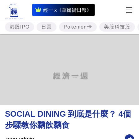
即
經一 x《華爾街日報》
時
財
港股IPO
日圓
Pokemon卡
美股科技股
經
專
題
投
資
樓
市
理
SOCIAL DINING 到底是什麼？ 4個
財
步驟教你黐飲黐食
商
業