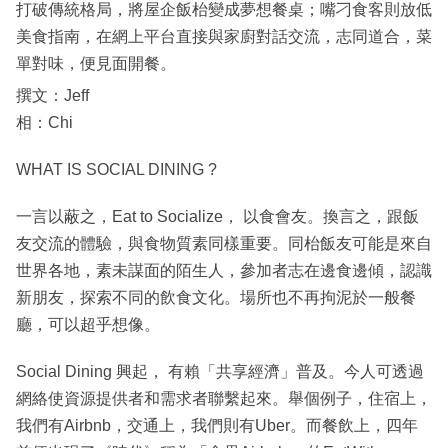
打破傳統格局，將屋企飯枱變成夢想餐桌；嘴刁食客則放低
美食指南，在網上平台直接與家廚對話交流，志同道合，菜
單對味，便見面開餐。
撰文：Jeff
相：Chi
WHAT IS SOCIAL DINING ?
一言以蔽之，Eat to Socialize， 以食會友。換言之，跟飯
友交流的體驗，與食物質素同樣重要。同枱飯友可能是來自
世界各地，素未謀面的陌生人，參加者志在邊食邊傾，認識
新朋友，探索不同的飲食文化。場所也不再拘泥於一般餐
廳，可以超乎想像。
Social Dining 興起， 有賴「共享經濟」普及。今人可透過
網絡使資源提供者和需求者聯繫起來。舉個例子，住宿上，
我們有Airbnb，交通上，我們則有Uber。而餐飲上，四年