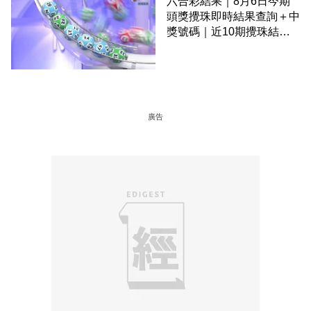
六合彩結果｜8月6日今期
頭獎攪珠即時結果查詢＋中
獎號碼｜近10期攪珠結果
＋下期攪珠日
廣告