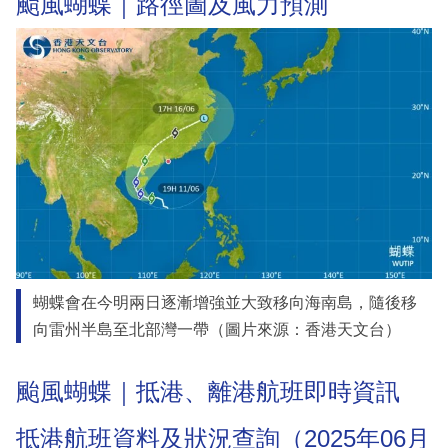
颱風蝴蝶｜路徑圖及風力預測
蝴蝶會在今明兩日逐漸增強並大致移向海南島，隨後移
向雷州半島至北部灣一帶（圖片來源：香港天文台）
颱風蝴蝶｜抵港、離港航班即時資訊
抵港航班資料及狀況查詢（2025年06月