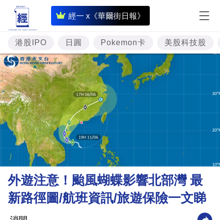
即
經一 x《華爾街日報》
時
財
港股IPO
日圓
Pokemon卡
美股科技股
經
專
題
投
資
樓
市
理
外遊注意！颱風蝴蝶影響北部灣 最
財
新路徑圖/航班資訊/旅遊保險一文睇
商
業