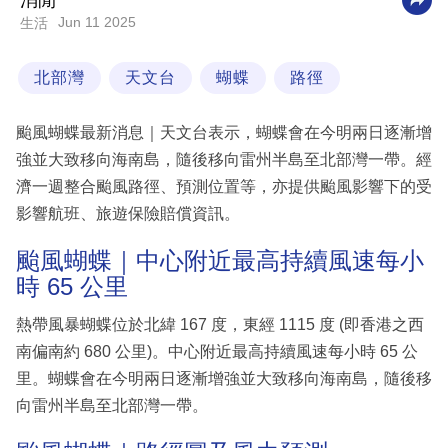
消閒
Jun 11 2025
生活
科
技
北部灣
天文台
蝴蝶
路徑
職
場
颱風蝴蝶最新消息｜天文台表示，蝴蝶會在今明兩日逐漸增
生
強並大致移向海南島，隨後移向雷州半島至北部灣一帶。經
活
濟一週整合颱風路徑、預測位置等，亦提供颱風影響下的受
影響航班、旅遊保險賠償資訊。
時
事
颱風蝴蝶｜中心附近最高持續風速每小
時 65 公里
專
欄
熱帶風暴蝴蝶位於北緯 167 度，東經 1115 度 (即香港之西
南偏南約 680 公里)。中心附近最高持續風速每小時 65 公
訂
里。蝴蝶會在今明兩日逐漸增強並大致移向海南島，隨後移
閱
向雷州半島至北部灣一帶。
專
區