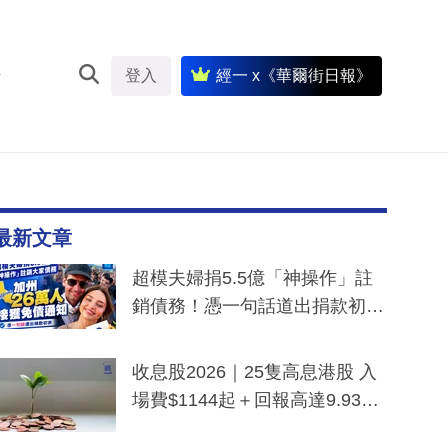
登入
經一 x《華爾街日報》
最新文章
超模夫婦捐5.5億「神操作」註
銷債務！憑一句話道出捐款初
衷：加州26萬人接獲免債通知、
一度被誤當詐騙手段
收息股2026｜25隻高息港股 入
場費$1144起＋回報高達9.93
厘！持續更新