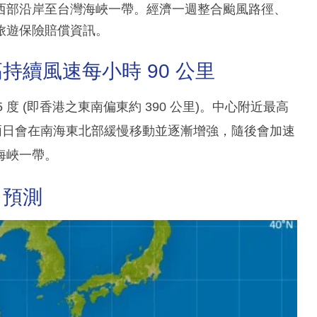
西部沿岸至台灣海峽一帶。經濟一週整合颱風路徑、
旅遊保險賠償資訊。
續風速每小時 90 公里
5 度 (即香港之東南偏東約 390 公里)。中心附近最高
明兩日會在南海東北部緩慢移動並逐漸增強，隨後會加速
海峽一帶。
力預測