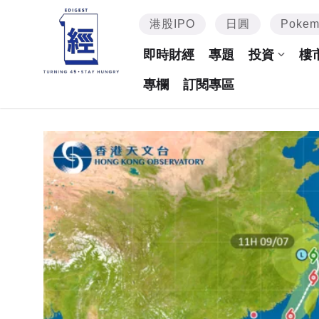
港股IPO
日圓
Poke
即時財經
專題
投資
樓
專欄
訂閱專區