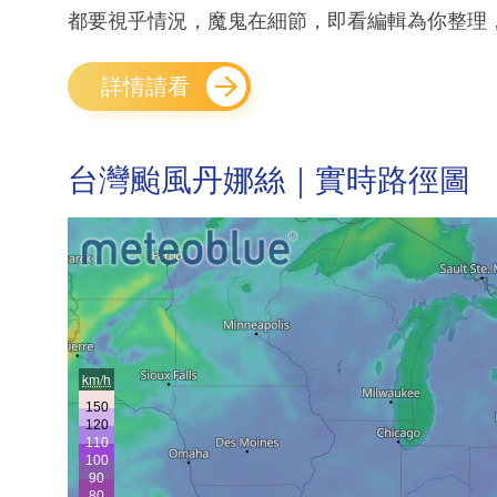
都要視乎情況，魔鬼在細節，即看編輯為你整理，
詳情請看
台灣颱風丹娜絲｜實時路徑圖