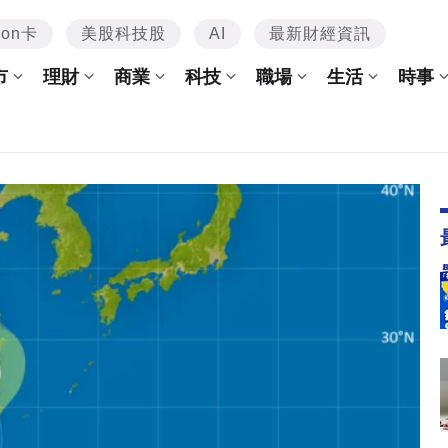
mon卡
美股科技股
AI
最新財經資訊
市
理財
商業
科技
職場
生活
時事