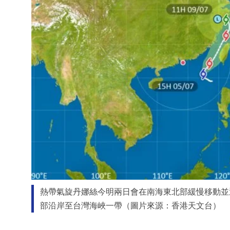
熱帶氣旋丹娜絲今明兩日會在南海東北部緩慢移動並
部沿岸至台灣海峽一帶（圖片來源：香港天文台）