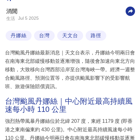
科
消閒
技
Jul 5 2025
生活
職
丹娜絲
台灣
天文台
路徑
場
生
台灣颱風丹娜絲最新消息｜天文台表示，丹娜絲今明兩日會
活
在南海東北部緩慢移動並逐漸增強，隨後會加速向東北方向
移動，大致移向台灣西部沿岸至台灣海峽一帶。經濟一週整
時
合颱風路徑、預測位置等，亦提供颱風影響下的受影響航
事
班、旅遊保險賠償資訊。
專
欄
台灣颱風丹娜絲｜中心附近最高持續風
速每小時 110 公里
訂
閱
強烈熱帶風暴丹娜絲位於北緯 207 度，東經 1179 度 (即香
專
港之東南偏東約 430 公里)。中心附近最高持續風速每小時
區
110 公里。丹娜絲今明兩日會在南海東北部緩慢移動並逐漸