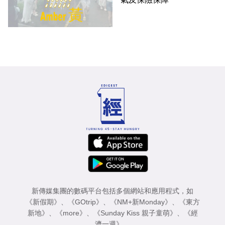
新傳媒集團的數碼平台包括多個網站和應用程式，如
《新假期》
、
《GOtrip》
、
《NM+新Monday》
、
《東方
新地》
、
《more》
、
《Sunday Kiss 親子童萌》
、
《經
濟一週》
。