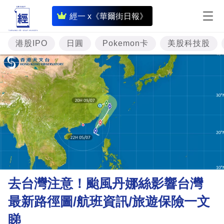
即
經一 x《華爾街日報》
時
財
港股IPO
日圓
Pokemon卡
美股科技股
經
專
題
投
資
樓
市
理
去台灣注意！颱風丹娜絲影響台灣
財
最新路徑圖/航班資訊/旅遊保險一文
商
睇
業