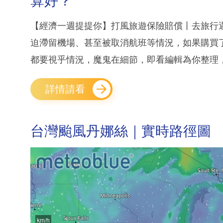
算好？
【經濟一週提提你】打風旅遊保險賠償丨去旅行
迫滯留機場、甚至被取消航班等情況，如果購買
都要視乎情況，魔鬼在細節，即看編輯為你整理，
詳情請看
台灣颱風丹娜絲｜實時路徑圖