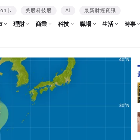
mon卡
美股科技股
AI
最新財經資訊
市
理財
商業
科技
職場
生活
時事