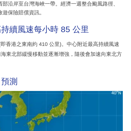
西部沿岸至台灣海峽一帶。經濟一週整合颱風路徑、
旅遊保險賠償資訊。
續風速每小時 85 公里
度 (即香港之東南約 410 公里)。中心附近最高持續風速
在南海東北部緩慢移動並逐漸增強，隨後會加速向東北方
。
力預測