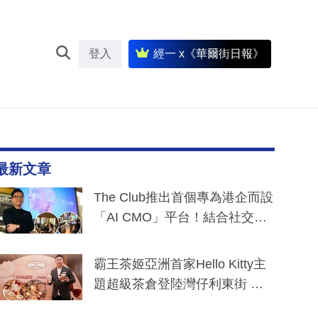
登入
經一 x《華爾街日報》
最新文章
The Club推出首個專為港企而設
「AI CMO」平台！結合社交聆
聽與廣東話大模型 助中小企數
分鐘生成「貼地」宣傳短片
霸王茶姬亞洲首家Hello Kitty主
題超級茶倉登陸灣仔利東街 推
出首創「伯爵紅茶色」Hello Kitt