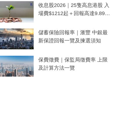
y及香港限定特調系列
收息股2026｜25隻高息港股 入
場費$1212起＋回報高達9.89
厘！持續更新
儲蓄保險回報率｜滙豐 中銀最
新保證回報一覽及揀選須知
保費徵費｜保監局徵費率 上限
及計算方法一覽