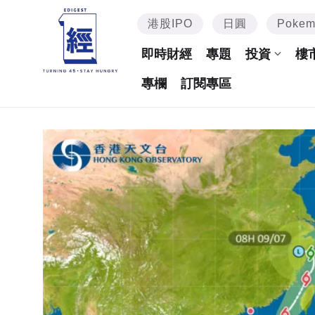
港股IPO
日圓
Poke
即時財經
專題
投資
樓
專欄
訂閱專區