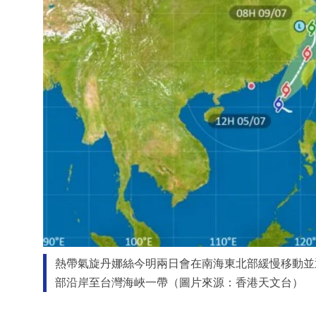
熱帶氣旋丹娜絲今明兩日會在南海東北部緩慢移動並
部沿岸至台灣海峽一帶（圖片來源：香港天文台）