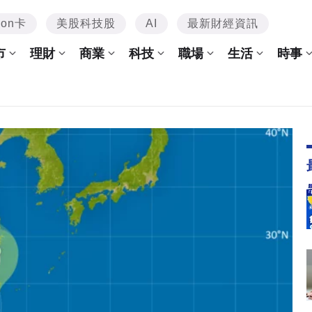
mon卡
美股科技股
AI
最新財經資訊
市
理財
商業
科技
職場
生活
時事