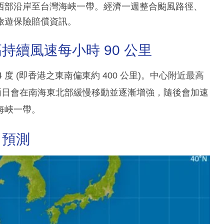
西部沿岸至台灣海峽一帶。經濟一週整合颱風路徑、
旅遊保險賠償資訊。
續風速每小時 90 公里
4 度 (即香港之東南偏東約 400 公里)。中心附近最高
明兩日會在南海東北部緩慢移動並逐漸增強，隨後會加速
海峽一帶。
力預測