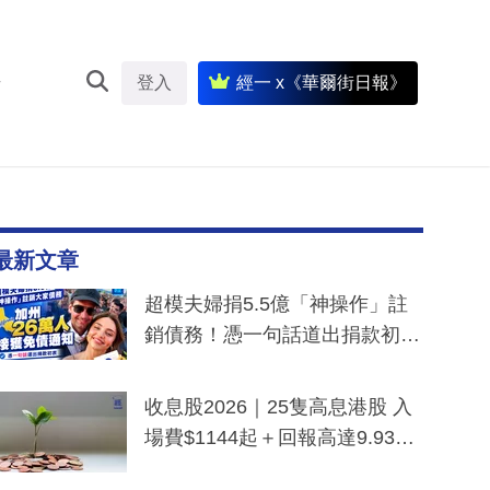
登入
經一 x《華爾街日報》
最新文章
超模夫婦捐5.5億「神操作」註
銷債務！憑一句話道出捐款初
衷：加州26萬人接獲免債通知、
一度被誤當詐騙手段
收息股2026｜25隻高息港股 入
場費$1144起＋回報高達9.93
厘！持續更新