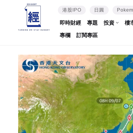
港股IPO
日圓
Poke
即時財經
專題
投資
樓
專欄
訂閱專區