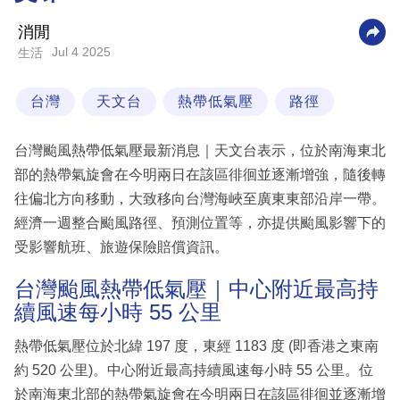
科
消閒
技
Jul 4 2025
生活
職
台灣
天文台
熱帶低氣壓
路徑
場
生
台灣颱風熱帶低氣壓最新消息｜天文台表示，位於南海東北
活
部的熱帶氣旋會在今明兩日在該區徘徊並逐漸增強，隨後轉
往偏北方向移動，大致移向台灣海峽至廣東東部沿岸一帶。
時
經濟一週整合颱風路徑、預測位置等，亦提供颱風影響下的
事
受影響航班、旅遊保險賠償資訊。
專
欄
台灣颱風熱帶低氣壓｜中心附近最高持
續風速每小時 55 公里
訂
閱
熱帶低氣壓位於北緯 197 度，東經 1183 度 (即香港之東南
專
約 520 公里)。中心附近最高持續風速每小時 55 公里。位
區
於南海東北部的熱帶氣旋會在今明兩日在該區徘徊並逐漸增