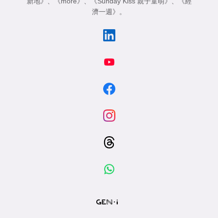
新地》
、
《more》
、
《Sunday Kiss 親子童萌》
、
《經
濟一週》
。