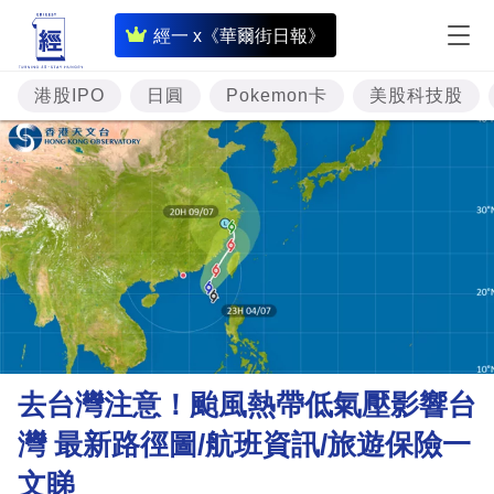
即
經一 x《華爾街日報》
時
財
港股IPO
日圓
Pokemon卡
美股科技股
經
專
題
投
資
樓
市
理
去台灣注意！颱風熱帶低氣壓影響台
財
灣 最新路徑圖/航班資訊/旅遊保險一
商
文睇
業