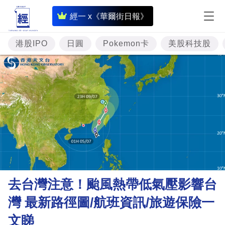
即
經一 x《華爾街日報》
時
財
港股IPO
日圓
Pokemon卡
美股科技股
經
專
題
投
資
樓
市
理
去台灣注意！颱風熱帶低氣壓影響台
財
灣 最新路徑圖/航班資訊/旅遊保險一
商
文睇
業