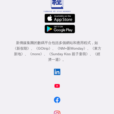
新傳媒集團的數碼平台包括多個網站和應用程式，如
《新假期》
、
《GOtrip》
、
《NM+新Monday》
、
《東方
新地》
、
《more》
、
《Sunday Kiss 親子童萌》
、
《經
濟一週》
。