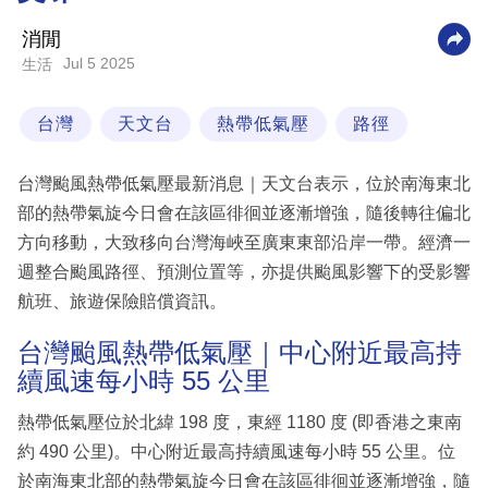
科
消閒
技
Jul 5 2025
生活
職
台灣
天文台
熱帶低氣壓
路徑
場
生
台灣颱風熱帶低氣壓最新消息｜天文台表示，位於南海東北
活
部的熱帶氣旋今日會在該區徘徊並逐漸增強，隨後轉往偏北
方向移動，大致移向台灣海峽至廣東東部沿岸一帶。經濟一
時
週整合颱風路徑、預測位置等，亦提供颱風影響下的受影響
事
航班、旅遊保險賠償資訊。
專
欄
台灣颱風熱帶低氣壓｜中心附近最高持
續風速每小時 55 公里
訂
閱
熱帶低氣壓位於北緯 198 度，東經 1180 度 (即香港之東南
專
約 490 公里)。中心附近最高持續風速每小時 55 公里。位
區
於南海東北部的熱帶氣旋今日會在該區徘徊並逐漸增強，隨