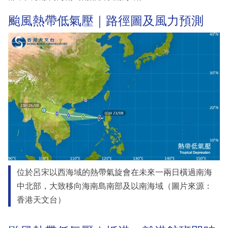
颱風熱帶低氣壓｜路徑圖及風力預測
位於呂宋以西海域的熱帶氣旋會在未來一兩日橫過南海
中北部，大致移向海南島南部及以南海域（圖片來源：
香港天文台）