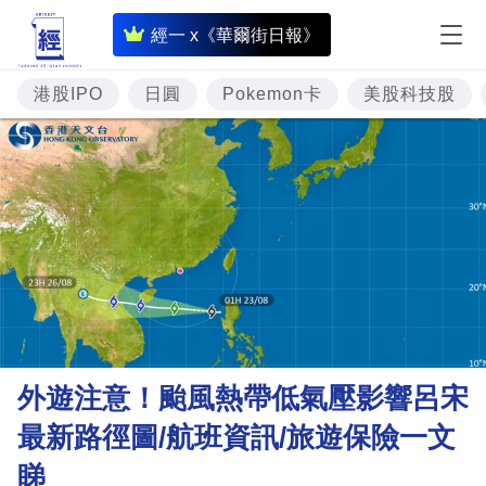
即
經一 x《華爾街日報》
時
財
港股IPO
日圓
Pokemon卡
美股科技股
經
專
題
投
資
樓
市
理
外遊注意！颱風熱帶低氣壓影響呂宋
財
最新路徑圖/航班資訊/旅遊保險一文
商
睇
業