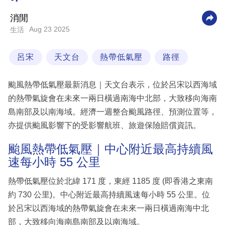
科
消閒
技
Aug 23 2025
生活
職
呂宋
天文台
熱帶低氣壓
路徑
場
生
颱風熱帶低氣壓最新消息｜天文台表示，位於呂宋以西海域
活
的熱帶氣旋會在未來一兩日橫過南海中北部，大致移向海南
島南部及以南海域。經濟一週整合颱風路徑、預測位置等，
時
亦提供颱風影響下的受影響航班、旅遊保險賠償資訊。
事
專
颱風熱帶低氣壓｜中心附近最高持續風
速每小時 55 公里
欄
訂
熱帶低氣壓位於北緯 171 度，東經 1185 度 (即香港之東南
閱
約 730 公里)。中心附近最高持續風速每小時 55 公里。位
專
於呂宋以西海域的熱帶氣旋會在未來一兩日橫過南海中北
區
部，大致移向海南島南部及以南海域。