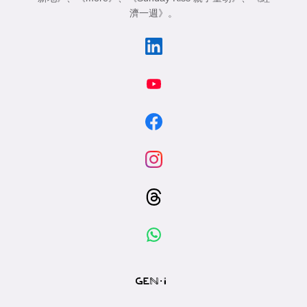
濟一週》
。