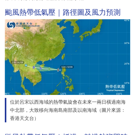
颱風熱帶低氣壓｜路徑圖及風力預測
位於呂宋以西海域的熱帶氣旋會在未來一兩日橫過南海
中北部，大致移向海南島南部及以南海域（圖片來源：
香港天文台）