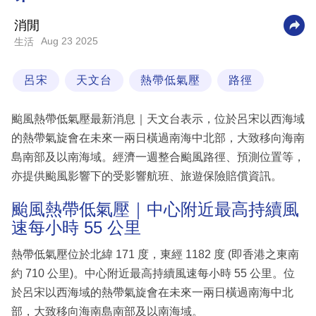
科
消閒
技
Aug 23 2025
生活
職
呂宋
天文台
熱帶低氣壓
路徑
場
生
颱風熱帶低氣壓最新消息｜天文台表示，位於呂宋以西海域
活
的熱帶氣旋會在未來一兩日橫過南海中北部，大致移向海南
島南部及以南海域。經濟一週整合颱風路徑、預測位置等，
時
亦提供颱風影響下的受影響航班、旅遊保險賠償資訊。
事
專
颱風熱帶低氣壓｜中心附近最高持續風
速每小時 55 公里
欄
訂
熱帶低氣壓位於北緯 171 度，東經 1182 度 (即香港之東南
閱
約 710 公里)。中心附近最高持續風速每小時 55 公里。位
專
於呂宋以西海域的熱帶氣旋會在未來一兩日橫過南海中北
區
部，大致移向海南島南部及以南海域。