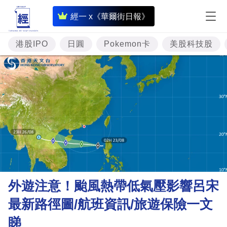
即
經一 x《華爾街日報》
時
財
港股IPO
日圓
Pokemon卡
美股科技股
經
專
題
投
資
樓
市
理
外遊注意！颱風熱帶低氣壓影響呂宋
財
最新路徑圖/航班資訊/旅遊保險一文
商
睇
業