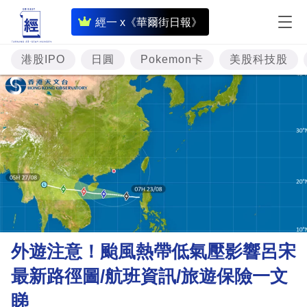
即
經一 x《華爾街日報》
時
財
港股IPO
日圓
Pokemon卡
美股科技股
經
專
題
投
資
樓
市
理
外遊注意！颱風熱帶低氣壓影響呂宋
財
最新路徑圖/航班資訊/旅遊保險一文
商
睇
業