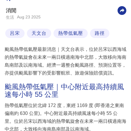
科
消閒
技
Aug 23 2025
生活
職
呂宋
天文台
熱帶低氣壓
路徑
場
生
颱風熱帶低氣壓最新消息｜天文台表示，位於呂宋以西海域
活
的熱帶氣旋會在未來一兩日橫過南海中北部，大致移向海南
島南部及以南海域。經濟一週整合颱風路徑、預測位置等，
時
亦提供颱風影響下的受影響航班、旅遊保險賠償資訊。
事
專
颱風熱帶低氣壓｜中心附近最高持續風
速每小時 55 公里
欄
訂
熱帶低氣壓位於北緯 172 度，東經 1169 度 (即香港之東南
閱
偏南約 630 公里)。中心附近最高持續風速每小時 55 公
專
里。位於呂宋以西海域的熱帶氣旋會在未來一兩日橫過南海
區
中北部，大致移向海南島南部及以南海域。