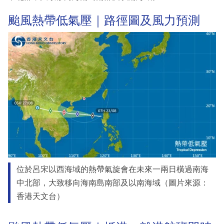
颱風熱帶低氣壓｜路徑圖及風力預測
位於呂宋以西海域的熱帶氣旋會在未來一兩日橫過南海
中北部，大致移向海南島南部及以南海域（圖片來源：
香港天文台）