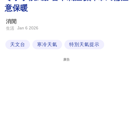
意保暖
科
技
消閒
職
Jan 6 2026
生活
場
天文台
寒冷天氣
特別天氣提示
生
活
廣告
時
事
專
欄
訂
閱
專
區