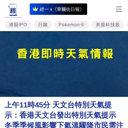
即
經一 x《華爾街日報》
時
財
港股IPO
日圓
Pokemon卡
美股科技股
經
專
題
投
資
樓
市
理
上午11時45分 天文台特別天氣提
財
示：香港天文台發出特別天氣提示
商
冬季季候風影響下氣溫驟降市民需注
業