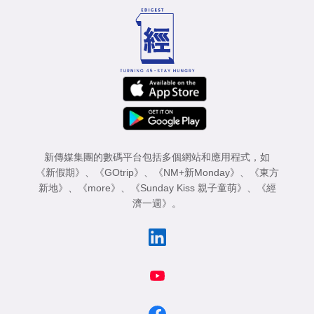
新傳媒集團的數碼平台包括多個網站和應用程式，如
《新假期》
、
《GOtrip》
、
《NM+新Monday》
、
《東方
新地》
、
《more》
、
《Sunday Kiss 親子童萌》
、
《經
濟一週》
。