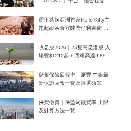
「AI CMO」平台！結合社交聆
聽與廣東話大模型 助中小企數
分鐘生成「貼地」宣傳短片
霸王茶姬亞洲首家Hello Kitty主
題超級茶倉登陸灣仔利東街 推
出首創「伯爵紅茶色」Hello Kitt
y及香港限定特調系列
收息股2026｜25隻高息港股 入
場費$1212起＋回報高達9.89
厘！持續更新
儲蓄保險回報率｜滙豐 中銀最
新保證回報一覽及揀選須知
保費徵費｜保監局徵費率 上限
及計算方法一覽