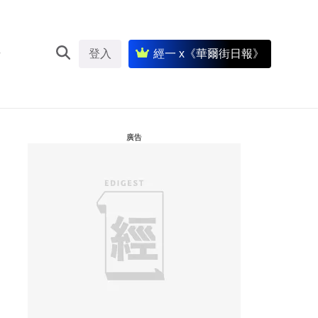
登入
經一 x《華爾街日報》
廣告