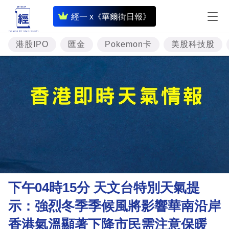
即
經一 x《華爾街日報》
時
財
港股IPO
匯金
Pokemon卡
美股科技股
經
專
題
投
資
樓
市
理
下午04時15分 天文台特別天氣提
財
示：強烈冬季季候風將影響華南沿岸
商
香港氣溫顯著下降市民需注意保暖
業