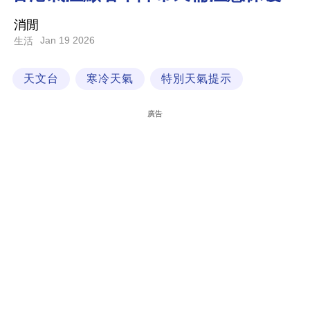
科
消閒
技
Jan 19 2026
生活
職
天文台
寒冷天氣
特別天氣提示
場
生
廣告
活
時
事
專
欄
訂
閱
專
區