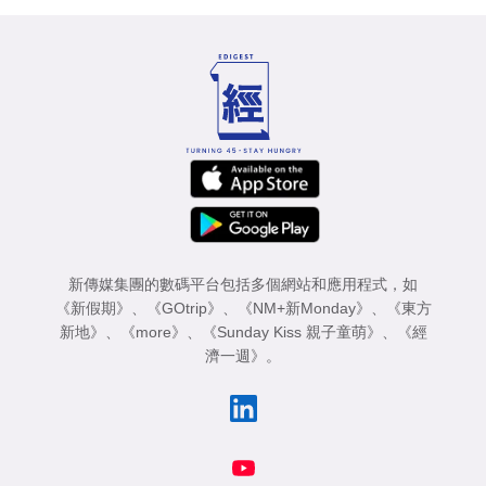
新傳媒集團的數碼平台包括多個網站和應用程式，如
《新假期》
、
《GOtrip》
、
《NM+新Monday》
、
《東方
新地》
、
《more》
、
《Sunday Kiss 親子童萌》
、
《經
濟一週》
。