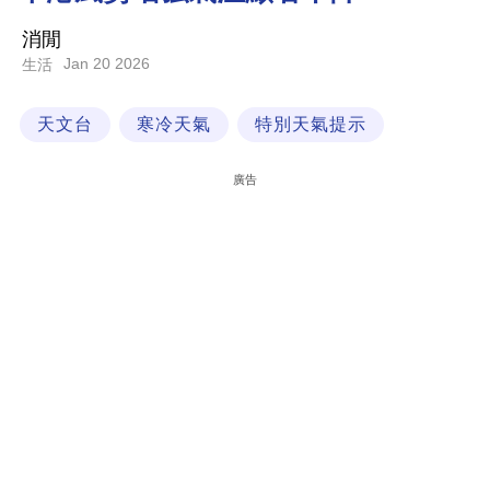
科
消閒
技
Jan 20 2026
生活
職
天文台
寒冷天氣
特別天氣提示
場
生
廣告
活
時
事
專
欄
訂
閱
專
區