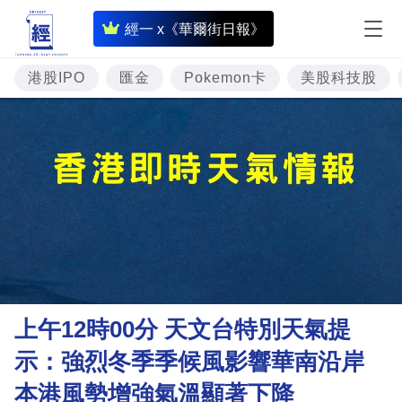
即
經一 x《華爾街日報》
時
財
港股IPO
匯金
Pokemon卡
美股科技股
經
專
題
投
資
樓
市
理
上午12時00分 天文台特別天氣提
財
示：強烈冬季季候風影響華南沿岸
商
本港風勢增強氣溫顯著下降
業