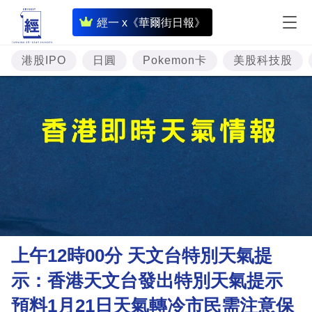
即
經一 x《華爾街日報》
時
財
港股IPO
日圓
Pokemon卡
美股科技股
經
專
題
投
資
樓
市
理
上午12時00分 天文台特別天氣提
財
示：香港天文台發出特別天氣提示
商
預料1月21日天氣轉冷市民需注意保
業