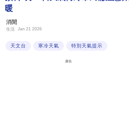
暖
科
技
消閒
職
Jan 21 2026
生活
場
天文台
寒冷天氣
特別天氣提示
生
活
廣告
時
事
專
欄
訂
閱
專
區