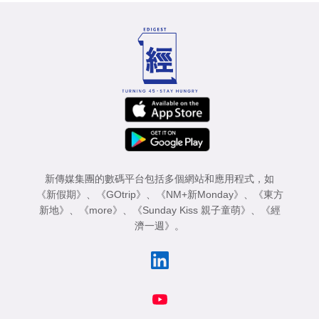
新傳媒集團的數碼平台包括多個網站和應用程式，如
《新假期》
、
《GOtrip》
、
《NM+新Monday》
、
《東方
新地》
、
《more》
、
《Sunday Kiss 親子童萌》
、
《經
濟一週》
。