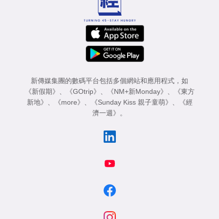
新傳媒集團的數碼平台包括多個網站和應用程式，如
《新假期》
、
《GOtrip》
、
《NM+新Monday》
、
《東方
新地》
、
《more》
、
《Sunday Kiss 親子童萌》
、
《經
濟一週》
。