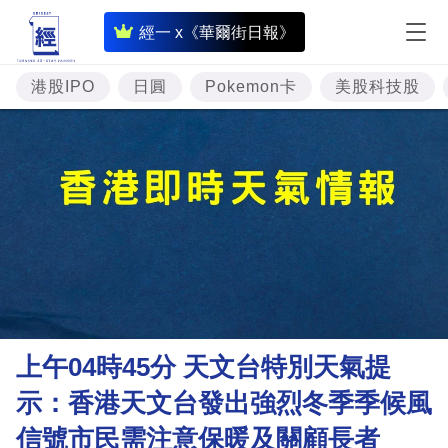
即
經一 x《華爾街日報》
時
財
港股IPO
日圓
Pokemon卡
美股科技股
經
專
題
投
資
樓
市
理
上午04時45分 天文台特別天氣提
財
示：香港天文台發出強烈冬季季候風
商
信號市民需注意保暖及關顧長者
業