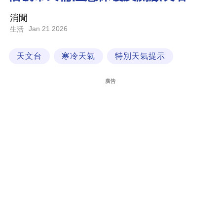
科
消閒
技
Jan 21 2026
生活
職
天文台
寒冷天氣
特別天氣提示
場
生
廣告
活
時
事
專
欄
訂
閱
專
區