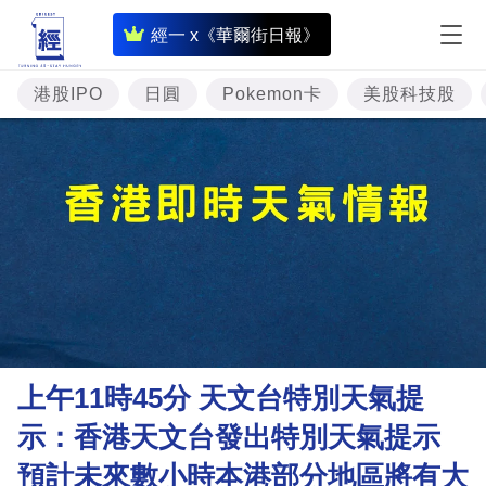
即
經一 x《華爾街日報》
時
財
港股IPO
日圓
Pokemon卡
美股科技股
經
專
題
投
資
樓
市
理
上午11時45分 天文台特別天氣提
財
示：香港天文台發出特別天氣提示
商
預計未來數小時本港部分地區將有大
業