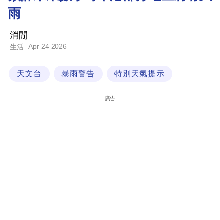
雨
科
技
消閒
職
Apr 24 2026
生活
場
天文台
暴雨警告
特別天氣提示
生
活
廣告
時
事
專
欄
訂
閱
專
區