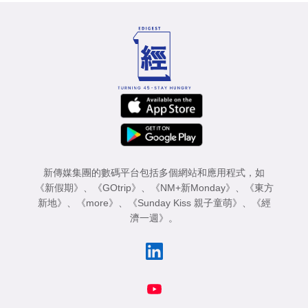
新傳媒集團的數碼平台包括多個網站和應用程式，如
《新假期》
、
《GOtrip》
、
《NM+新Monday》
、
《東方
新地》
、
《more》
、
《Sunday Kiss 親子童萌》
、
《經
濟一週》
。