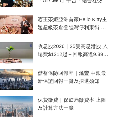
「AI CMO」平台！結合社交聆
聽與廣東話大模型 助中小企數
分鐘生成「貼地」宣傳短片
霸王茶姬亞洲首家Hello Kitty主
題超級茶倉登陸灣仔利東街 推
出首創「伯爵紅茶色」Hello Kitt
y及香港限定特調系列
收息股2026｜25隻高息港股 入
場費$1212起＋回報高達9.89
厘！持續更新
儲蓄保險回報率｜滙豐 中銀最
新保證回報一覽及揀選須知
保費徵費｜保監局徵費率 上限
及計算方法一覽