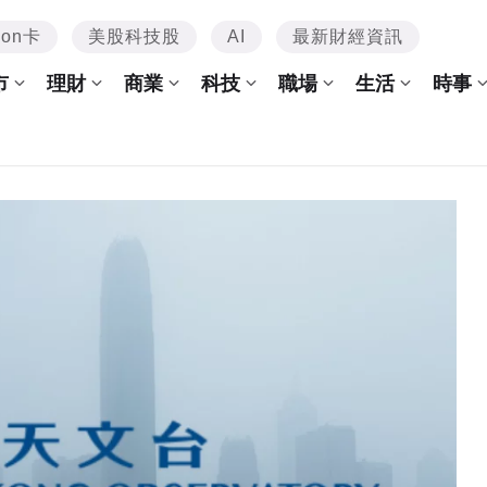
mon卡
美股科技股
AI
最新財經資訊
市
理財
商業
科技
職場
生活
時事