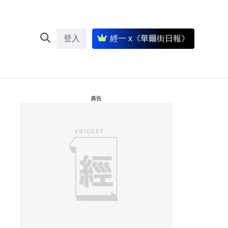
登入
經一 x《華爾街日報》
廣告