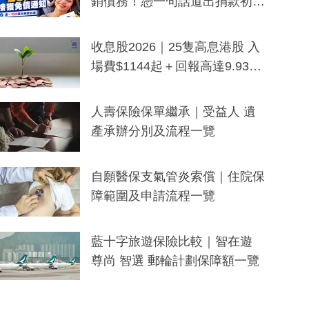
銷債務！憑一句話道出捐款初
衷：加州26萬人接獲免債通知、
一度被誤當詐騙手段
收息股2026｜25隻高息港股 入
場費$1144起＋回報高達9.93
厘！持續更新
人壽保險保單繼承｜受益人 遺
產承辦分別及流程一覽
自願醫保支氣管炎索償｜住院保
障範圍及申請流程一覽
藍十字旅遊保險比較｜智在遊
尊尚 智選 郵輪計劃保障額一覽