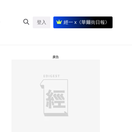
登入
經一 x《華爾街日報》
廣告