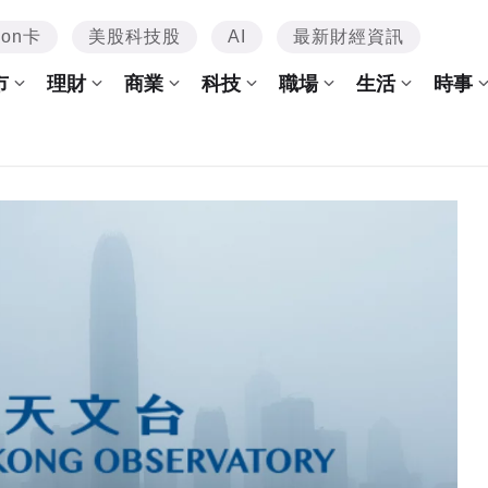
mon卡
美股科技股
AI
最新財經資訊
市
理財
商業
科技
職場
生活
時事